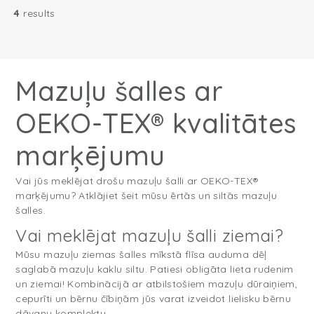
4
results
Mazuļu šalles ar
OEKO-TEX® kvalitātes
marķējumu
Vai jūs meklējat drošu mazuļu šalli ar OEKO-TEX®
marķējumu? Atklājiet šeit mūsu ērtās un siltās mazuļu
šalles.
Vai meklējat mazuļu šalli ziemai?
Mūsu mazuļu ziemas šalles mīkstā flīsa auduma dēļ
saglabā mazuļu kaklu siltu. Patiesi obligāta lieta rudenim
un ziemai! Kombinācijā ar atbilstošiem mazuļu dūraiņiem,
cepurīti un bērnu čībiņām jūs varat izveidot lielisku bērnu
dāvanu komplektu.