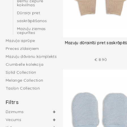
Bērnu cepure
kokvilnas
Dūraiņi pret
saskrāpēšanos
Mazuļu ziemas
cepurītes
Mazuļa aprūpe
Mazuļu dūrainīši pret saskrāpē
Preces zīdaiņiem
Mazuļu dāvanu komplekts
€
8.90
Ciumbelle kolekcija
Solid Collection
Melange Collection
Taslon Collection
Filtrs
Dzimums
Vecums