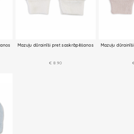
šanos
Mazuļu dūrainīši pret saskrāpēšanos
Mazuļu dūrainīš
€
8.90