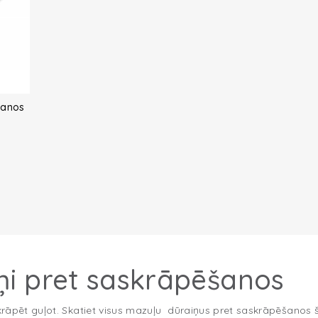
šanos
ņi pret saskrāpēšanos
rāpēt guļot. Skatiet visus mazuļu dūraiņus pret saskrāpēšanos š