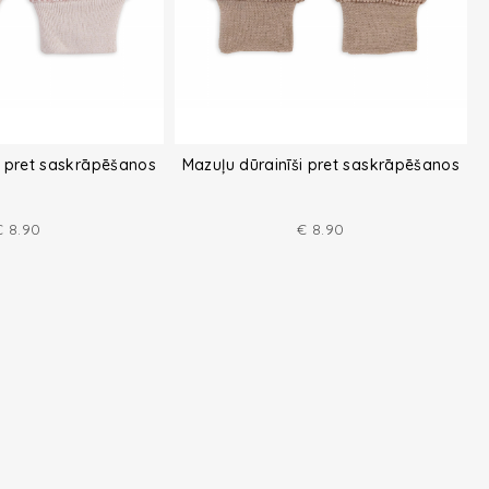
i pret saskrāpēšanos
Mazuļu dūrainīši pret saskrāpēšanos
€
8.90
€
8.90