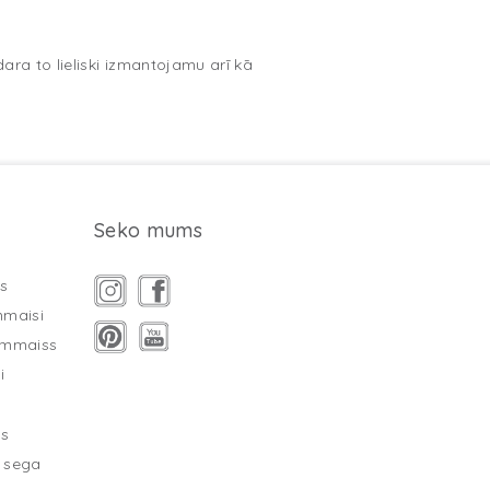
ra to lieliski izmantojamu arī kā
Seko mums
s
mmaisi
ammaiss
i
as
 sega