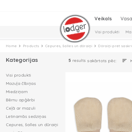
Veikals
Vasa
Visi produkti
Maz
Cepures, šalles un
Home
Products
Cepures, šalles un dūraiņi
Dūraiņi pret sask
Solid Collection
Kategorijas
5
results
sakārtots pēc:
Visi produkti
Mazuļa čībiņas
Miedziņam
Bērnu apģērbi
Ceļā ar mazuli
Letinamās sedziņas
Cepures, šalles un dūraiņi