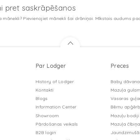
iņi pret saskrāpēšanos
mānekli? Pievienojiet mānekli šai drāniņai. Mīkstais audums pada
Par Lodger
Preces
History of Lodger
Baby dāvana
Kontakti
Mazuļa gula
Blogs
Vasaras guļ
Information Center
Bērnu apģērb
Showroom
Mazuļu bodiji
Pārdošanas veikals
Mazuļa čībiņ
B2B login
Jaundzimušā