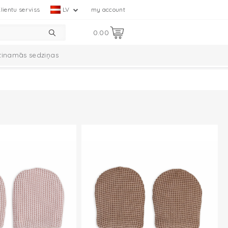
lientu serviss
LV
my account
0.00
tinamās sedziņas
omplekts
Ciumbelle kolekcija