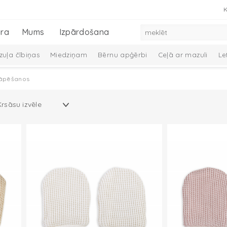
K
ra
Mums
Izpārdošana
uļa čībiņas
Miedziņam
Bērnu apģērbi
Ceļā ar mazuli
Le
 dūraiņi
Mazuļa aprūpe
Preces zīdaiņiem
Mazuļu dāvanu k
rāpēšanos
Melange Collection
Taslon Collection