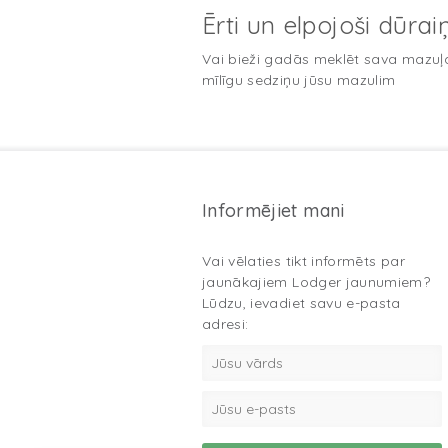
Ērti un elpojoši dūra
Vai bieži gadās meklēt sava mazuļa 
mīlīgu sedziņu jūsu mazulim
Informējiet mani
Vai vēlaties tikt informēts par
jaunākajiem Lodger jaunumiem?
Lūdzu, ievadiet savu e-pasta
adresi: