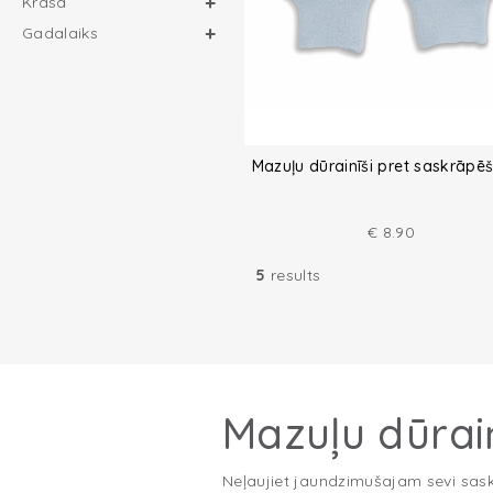
Krāsa
Gadalaiks
Mazuļu dūrainīši pret saskrāpē
€
8.90
5
results
Mazuļu dūrai
Neļaujiet jaundzimušajam sevi sask