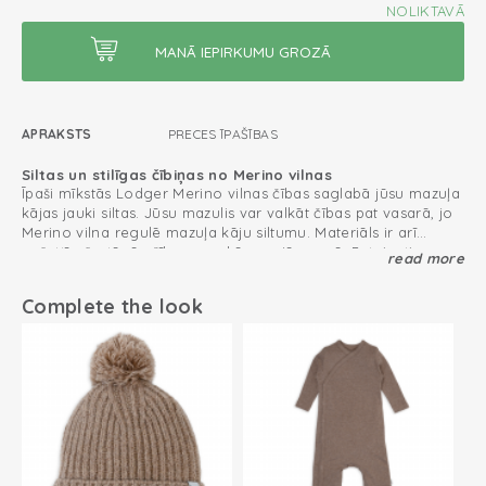
NOLIKTAVĀ
APRAKSTS
PRECES ĪPAŠĪBAS
Siltas un stilīgas čībiņas no Merino vilnas
Īpaši mīkstās Lodger Merino vilnas čības saglabā jūsu mazuļa
kājas jauki siltas. Jūsu mazulis var valkāt čības pat vasarā, jo
Merino vilna regulē mazuļa kāju siltumu. Materiāls ir arī
pašattīrošs, tāpēc čības gandrīz nav jāmazgā. Pateicoties
read more
praktiskajām un jaukajām lentītēm, Merino vilnas čības labi
Komforts visu gadu: silti ziemā, vēsi vasarā
turas uz kājām.
Complete the look
100% Merino vilna
Lai iegūtu perfektu tērpu, komplektējiet šīs čības ar Merino
Merino wool feels soft and doesn't itch
vilnas cepuri un dūraiņiem.
Pašattīrošs materiāls