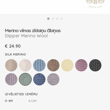
Merino vilnas zīdaiņu čībiņas
Slipper Merino Wool
€
24.90
SILK MERINO
IZVĒLIETIES IZMĒRU
0-6M
6-12M