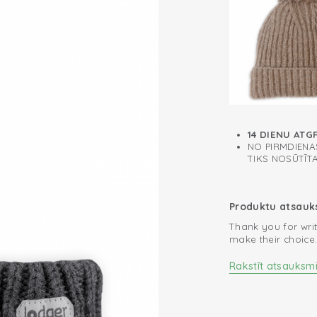
14 DIENU ATG
NO PIRMDIENAS
TIKS NOSŪTĪT
Produktu atsau
Thank you for writ
make their choice
Rakstīt atsauksm