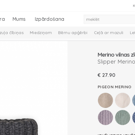
K
ra
Mums
Izpārdošana
uļa čībiņas
Miedziņam
Bērnu apģērbi
Ceļā ar mazuli
Le
 dūraiņi
Mazuļa aprūpe
Preces zīdaiņiem
Mazuļu dāvanu ko
Merino vilnas z
Melange Collection
Taslon Collection
Slipper Merin
€
27.90
PIGEON MERINO