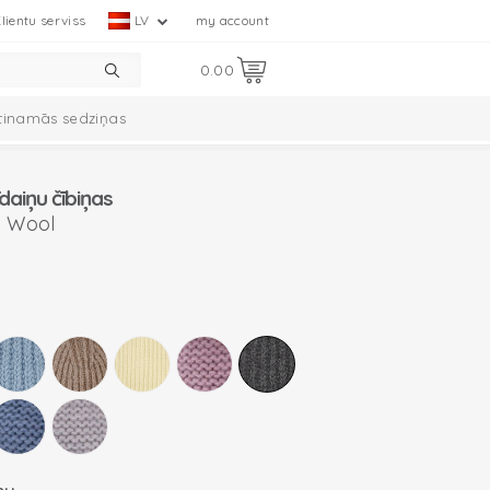
lientu serviss
LV
my account
0.00
tinamās sedziņas
mplekts
Ciumbelle kolekcija
īdaiņu čībiņas
o Wool