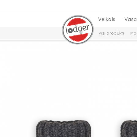
Veikals
Vasa
Visi produkti
Maz
Cepures, šalles un
Solid Collection