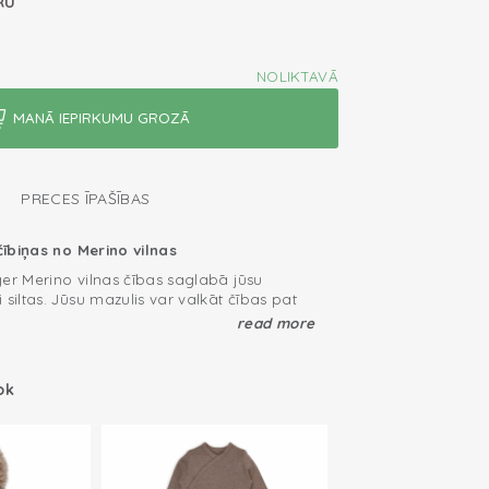
RU
NOLIKTAVĀ
PRECES ĪPAŠĪBAS
 čībiņas no Merino vilnas
er Merino vilnas čības saglabā jūsu
 siltas. Jūsu mazulis var valkāt čības pat
vilna regulē mazuļa kāju siltumu. Materiāls
read more
, tāpēc čības gandrīz nav jāmazgā.
skajām un jaukajām lentītēm, Merino vilnas
adu: silti ziemā, vēsi vasarā
z kājām.
ok
na
u tērpu, komplektējiet šīs čības ar Merino
ls soft and doesn't itch
ūraiņiem.
eriāls