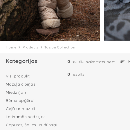
Home
Products
Taslon Collection
Kategorijas
0
results
sakārtots pēc:
0
results
Visi produkti
Mazuļa čībiņas
Miedziņam
Bērnu apģērbi
Ceļā ar mazuli
Letinamās sedziņas
Cepures, šalles un dūraiņi