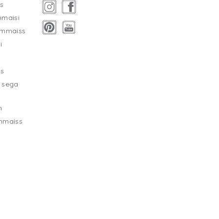
s
mmaisi
ammaiss
i
as
 sega
m
mmaiss