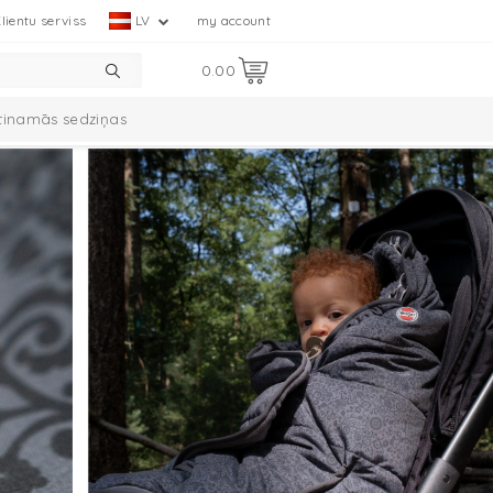
lientu serviss
LV
my account
0.00
tinamās sedziņas
mplekts
Ciumbelle kolekcija