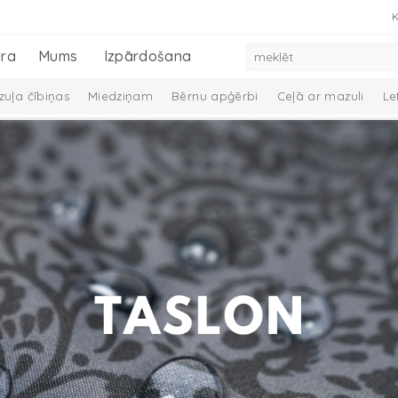
K
ra
Mums
Izpārdošana
uļa čībiņas
Miedziņam
Bērnu apģērbi
Ceļā ar mazuli
Le
 dūraiņi
Mazuļa aprūpe
Preces zīdaiņiem
Mazuļu dāvanu ko
Melange Collection
Taslon Collection