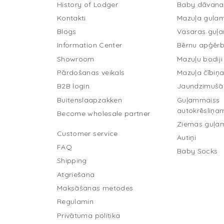
History of Lodger
Baby dāvana
Kontakti
Mazuļa gula
Blogs
Vasaras guļ
Information Center
Bērnu apģērb
Showroom
Mazuļu bodiji
Pārdošanas veikals
Mazuļa čībiņ
B2B login
Jaundzimušā
Buitenslaapzakken
Guļammaiss
autokrēsliņa
Become wholesale partner
Ziemas guļa
Customer service
Autiņi
FAQ
Baby Socks
Shipping
Atgriešana
Maksāšanas metodes
Regulamin
Privātuma politika