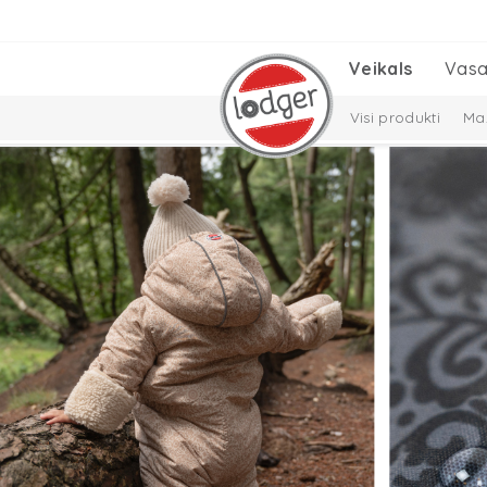
Veikals
Vasa
Visi produkti
Maz
Cepures, šalles un
Solid Collection