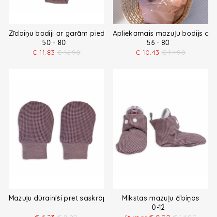
Zīdaiņu bodiji ar garām piedurknēm
Apliekamais mazuļu bodijs ar
50 - 80
56 - 80
€
11.83
€
16.90
€
10.43
€
14.90
Mazuļu dūrainīši pret saskrāpēšanos
Mīkstas mazuļu čībiņas
0-12