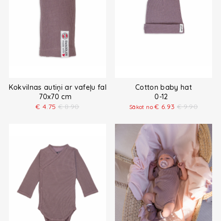
Kokvilnas autiņi ar vafeļu faktūru 70x70 cm
Cotton baby hat
70x70 cm
0-12
€
4.75
€
8.90
€
6.93
€
9.90
Sākot no