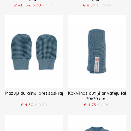
€
6.00
€
9.90
€
8.50
€
16.90
Sākot no
Mazuļu dūrainīši pret saskrāpēšanos
Kokvilnas autiņi ar vafeļu fak
70x70 cm
€
4.50
€
8.90
€
4.75
€
8.90