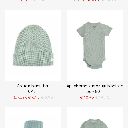
€
6.23
€
8.90
€
8.00
€
14.90
Sākot no
Cotton baby hat
Apliekamais mazuļu bodijs ar
0-12
56 - 80
€
6.93
€
9.90
€
10.43
€
14.90
Sākot no