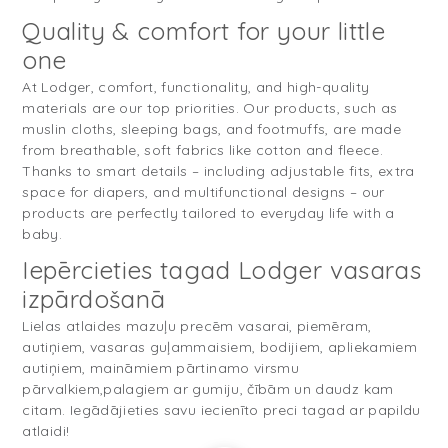
Quality & comfort for your little
one
At Lodger, comfort, functionality, and high-quality
materials are our top priorities. Our products, such as
muslin cloths, sleeping bags, and footmuffs, are made
from breathable, soft fabrics like cotton and fleece.
Thanks to smart details – including adjustable fits, extra
space for diapers, and multifunctional designs – our
products are perfectly tailored to everyday life with a
baby.
Iepērcieties tagad Lodger vasaras
izpārdošanā
Lielas atlaides mazuļu precēm vasarai, piemēram,
autiņiem, vasaras guļammaisiem, bodijiem, apliekamiem
autiņiem, maināmiem pārtinamo virsmu
pārvalkiem,palagiem ar gumiju, čībām un daudz kam
citam. Iegādājieties savu iecienīto preci tagad ar papildu
atlaidi!