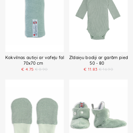
Kokvilnas autiņi ar vafeļu faktūru 70x70 cm
Zīdaiņu bodiji ar garām piedu
70x70 cm
50 - 80
€
4.75
€
8.90
€
11.83
€
16.90