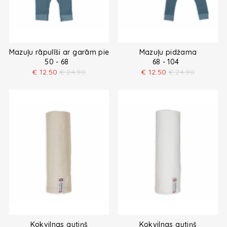
Mazuļu rāpulīši ar garām piedurknēm
Mazuļu pidžama
50 - 68
68 - 104
€
12.50
€
24.90
€
12.50
€
24.90
Kokvilnas autiņš
Kokvilnas autiņš