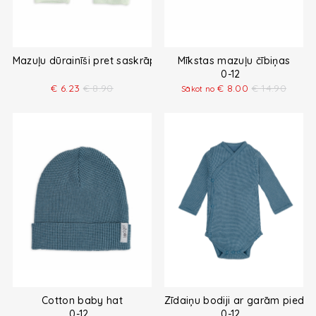
Mazuļu dūrainīši pret saskrāpēšanos
Mīkstas mazuļu čībiņas
0-12
€
6.23
€
8.90
€
8.00
€
14.90
Sākot no
Cotton baby hat
Zīdaiņu bodiji ar garām piedu
0-12
0-12