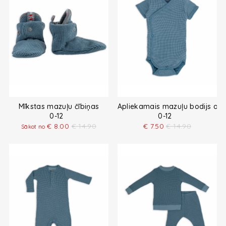
Mīkstas mazuļu čībiņas
Apliekamais mazuļu bodijs ar
0-12
0-12
€
8.00
€
14.90
€
7.50
€
14.90
Sākot no