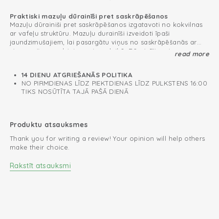
Praktiski mazuļu dūrainīši pret saskrāpēšanos
Mazuļu dūrainiši pret saskrāpēšanos izgatavoti no kokvilnas
ar vafeļu struktūru. Mazuļu durainīši izveidoti īpaši
jaundzimušajiem, lai pasargātu viņus no saskrāpēšanās ar
viņu asajiem nadziņiem miega laikā. Dūrainīšiem ir
read more
Ļoti mīksti un ērti dūrainīši pret saskrāpēšanos
odere.Viegli uzvelkami, pateicoties apdares elastīgajam
Mazuļu dūrainīši pret saskrāpēšanos izgatavoti no mīkstas un
rievotajam materiālam.
elpojošas kokvilnas. Durainīšiem ir Oeko-Tex sertifikāts un to
14 DIENU ATGRIEŠANĀS POLITIKA
sastāvā nav kaitīgo vielu. Tāpat materiāls ir mīksts un
NO PIRMDIENAS LĪDZ PIEKTDIENAS LĪDZ PULKSTENS 16:00
komfortabls.
TIKS NOSŪTĪTA TAJĀ PAŠĀ DIENĀ
Ieteikums dāvanai: izveidojiet Ciumbelle dāvanu komplektu ar
dūrainīšiem, cepurīti, rāpulīti un čībiņām.
Oeko-Tex sertificētas: nesatur kaitīgas vielas
Produktu atsauksmes
Mīksta un elastīga kokvilna
Thank you for writing a review! Your opinion will help others
make their choice.
Dūrainīsi pasargā jaundzimušos no saskrāpēšanās
Rakstīt atsauksmi