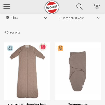
Filtrs
45
results
4 seasons sleeping bag
Guļammaiss