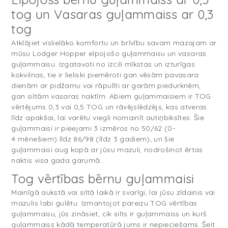
tog un Vasaras guļammaiss ar 0,3
tog
Atklājiet vislielāko komfortu un brīvību savam mazajam ar
mūsu Lodger Hopper elpojošo guļammaisu un vasaras
guļammaisu. Izgatavoti no izcili mīkstas un izturīgas
kokvilnas, tie ir lieliski piemēroti gan vēsām pavasara
dienām ar pidžamu vai rāpulīti ar garām piedurknēm,
gan siltām vasaras naktīm. Abiem guļammaisiem ir TOG
vērtējums 0,3 vai 0,5 TOG un rāvējslēdzējs, kas atveras
līdz apakšai, lai varētu viegli nomainīt autiņbiksītes. Šie
guļammaisi ir pieejami 3 izmēros no 50/62 (0-
4 mēnešiem) līdz 86/98 (līdz 3 gadiem), un šie
guļammaisi aug kopā ar jūsu mazuli, nodrošinot ērtas
naktis visa gada garumā..
Tog vērtības bērnu guļammaisi
Mainīgā aukstā vai siltā laikā ir svarīgi, lai jūsu zīdainis vai
mazulis labi gulētu. Izmantojot pareizu TOG vērtības
guļammaisu, jūs zināsiet, cik silts ir guļammaiss un kurš
guļammaiss kādā temperatūrā jums ir nepieciešams. Šeit