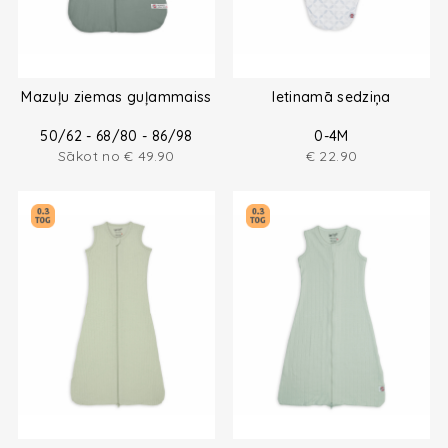
Mazuļu ziemas guļammaiss
Ietinamā sedziņa
50/62 - 68/80 - 86/98
0-4M
Sākot no
€
49.90
€
22.90