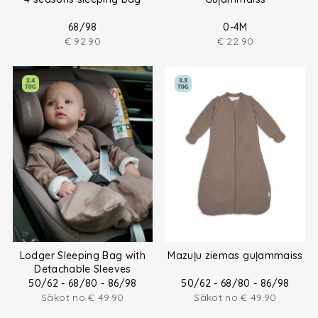
68/98
0-4M
€
92.90
€
22.90
Lodger Sleeping Bag with
Mazuļu ziemas guļammaiss
Detachable Sleeves
50/62 - 68/80 - 86/98
50/62 - 68/80 - 86/98
Sākot no
€
49.90
Sākot no
€
49.90