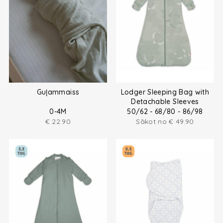
Guļammaiss
Lodger Sleeping Bag with
Detachable Sleeves
0-4M
50/62 - 68/80 - 86/98
€
22.90
Sākot no
€
49.90