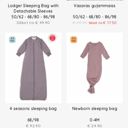
Lodger Sleeping Bag with
Vasaras guļammaiss
Detachable Sleeves
50/62 - 68/80 - 86/98
50/62 - 68/80 - 86/98
Sākot no
€
49.90
€
24.90
€
17.50
Sākot no
4 seasons sleeping bag
Newborn sleeping bag
68/98
0-4M
€
92.90
€
24.90