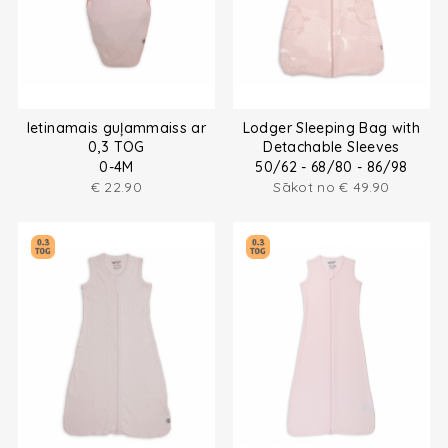
Ietinamais guļammaiss ar
Lodger Sleeping Bag with
0,3 TOG
Detachable Sleeves
0-4M
50/62 - 68/80 - 86/98
€
22.90
Sākot no
€
49.90