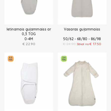
Ietinamais guļammaiss ar
Vasaras guļammaiss
0,3 TOG
0-4M
50/62 - 68/80 - 86/98
€
22.90
€
24.90
€
17.50
Sākot no