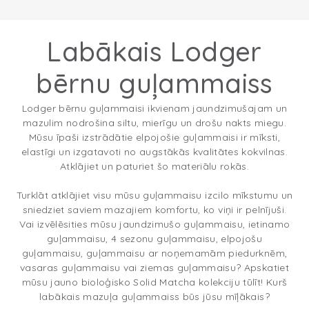
Labākais Lodger
bērnu guļammaiss
Lodger bērnu guļammaisi ikvienam jaundzimušajam un
mazulim nodrošina siltu, mierīgu un drošu nakts miegu.
Mūsu īpaši izstrādātie elpojošie guļammaisi ir mīksti,
elastīgi un izgatavoti no augstākās kvalitātes kokvilnas.
Atklājiet un paturiet šo materiālu rokās.
Turklāt atklājiet visu mūsu guļammaisu izcilo mīkstumu un
sniedziet saviem mazajiem komfortu, ko viņi ir pelnījuši.
Vai izvēlēsities mūsu jaundzimušo guļammaisu, ietinamo
guļammaisu, 4 sezonu guļammaisu, elpojošu
guļammaisu, guļammaisu ar noņemamām piedurknēm,
vasaras guļammaisu vai ziemas guļammaisu? Apskatiet
mūsu jauno bioloģisko Solid Matcha kolekciju tūlīt! Kurš
labākais mazuļa guļammaiss būs jūsu mīļākais?