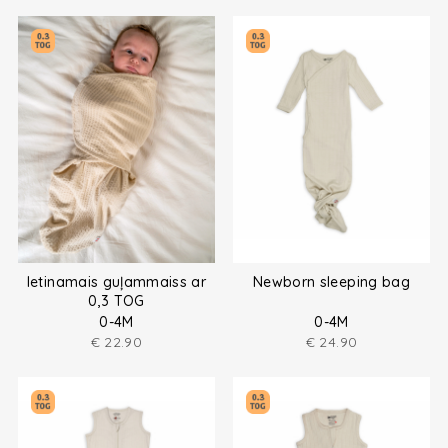
Ietinamais guļammaiss ar
Newborn sleeping bag
0,3 TOG
0-4M
0-4M
€
22.90
€
24.90