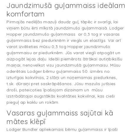
Jaundzimušā guļammaiss ideālam
komfortam
Pirmajās nedēļās mazuļi daudz guļ, tāpēc ir svarīgi, lai
viņiem būtu ērti mīkstā jaundzimušo guļammaisā. Lodger
Hopper jaundzimušo guļammaiss ar 0,3 tog ir vasaras
guļammaiss bez piedurknēm ir viegls un elastīgs. Vai arī
varat izvēlieties mūsu 0,3 tog Hopper jaundzimušo
guļammaisu ar piedurknēm. Jūs varat viegli atpogāt un
aizpogāt lejas daļu. Ideāli piemērots ātrākai autiņbiksīšu
maiņai, nenovelkot visu jaundzimušā guļammaisu. Mūsu
oderētais Lodger bērnu guļammaiss 50. izmērs no
izturīgas kokvilnas, 2 slāņi un noņemamas piedurknes,
t.sk. dūraiņi pret saskrāpēšanos. Jūsu mazulis jutīsies
droši, pateicoties īpašajam dizainam un mūsu
izstrādātajai augstākās kvalitātes kokvilnai, kas cieši
pieguļ ap kaklu un rokām.
Vasaras guļammaiss sajūtai kā
mātes klēpī
Lodger Bundler apliekamais bērnu guļammaiss ir īpaši