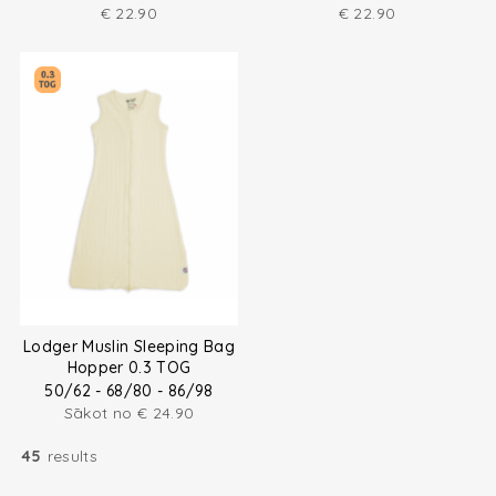
€
22.90
€
22.90
Lodger Muslin Sleeping Bag
Hopper 0.3 TOG
50/62 - 68/80 - 86/98
Sākot no
€
24.90
45
results