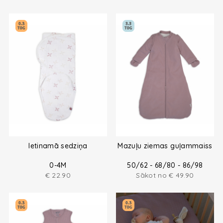
Ietinamā sedziņa
Mazuļu ziemas guļammaiss
0-4M
50/62 - 68/80 - 86/98
€
22.90
Sākot no
€
49.90