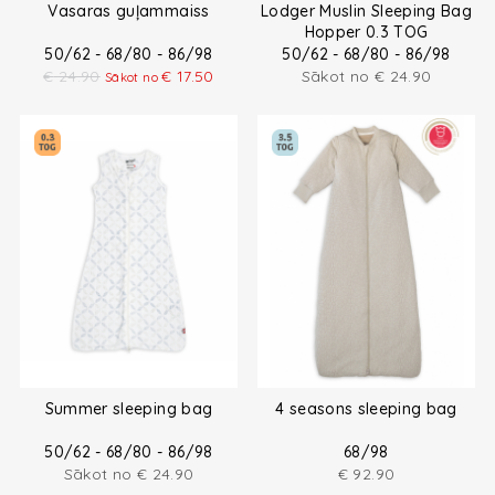
Vasaras guļammaiss
Lodger Muslin Sleeping Bag
Hopper 0.3 TOG
50/62 - 68/80 - 86/98
50/62 - 68/80 - 86/98
€
24.90
€
17.50
Sākot no
€
24.90
Sākot no
Summer sleeping bag
4 seasons sleeping bag
50/62 - 68/80 - 86/98
68/98
Sākot no
€
24.90
€
92.90