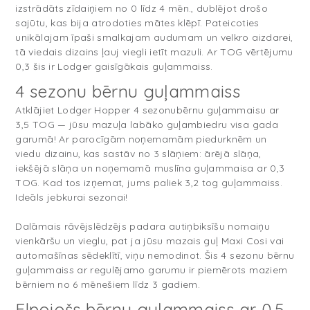
izstrādāts zīdaiņiem no 0 līdz 4 mēn., dublējot drošo
sajūtu, kas bija atrodoties mātes klēpī. Pateicoties
unikālajam īpaši smalkajam audumam un velkro aizdarei,
tā viedais dizains ļauj viegli ietīt mazuli. Ar TOG vērtējumu
0,3 šis ir Lodger gaisīgākais guļammaiss.
4 sezonu bērnu guļammaiss
Atklājiet Lodger Hopper 4 sezonubērnu guļammaisu ar
3,5 TOG — jūsu mazuļa labāko guļambiedru visa gada
garumā! Ar parocīgām noņemamām piedurknēm un
viedu dizainu, kas sastāv no 3 slāņiem: ārējā slāņa,
iekšējā slāņa un noņemamā muslīna guļammaisa ar 0,3
TOG. Kad tos izņemat, jums paliek 3,2 tog guļammaiss.
Ideāls jebkurai sezonai!
Dalāmais rāvējslēdzējs padara autiņbiksīšu nomaiņu
vienkāršu un vieglu, pat ja jūsu mazais guļ Maxi Cosi vai
automašīnas sēdeklītī, viņu nemodinot. Šis 4 sezonu bērnu
guļammaiss ar regulējamo garumu ir piemērots maziem
bērniem no 6 mēnešiem līdz 3 gadiem.
Elpojošs bērnu guļammaiss ar 0,5