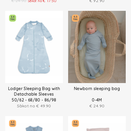
€
24.90
€
17.50
€
92.90
Sākot no
Lodger Sleeping Bag with
Newborn sleeping bag
Detachable Sleeves
50/62 - 68/80 - 86/98
0-4M
Sākot no
€
49.90
€
24.90