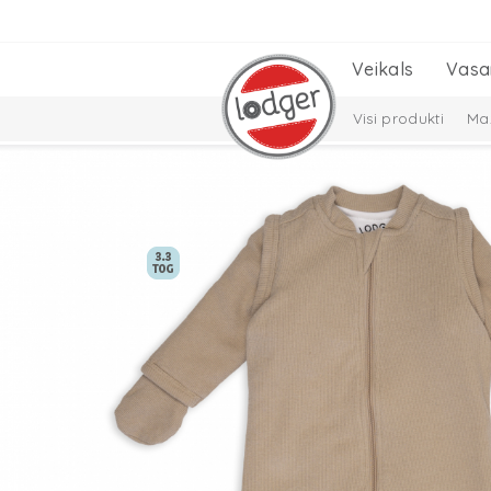
Veikals
Vasa
Visi produkti
Maz
Cepures, šalles un
Solid Collection