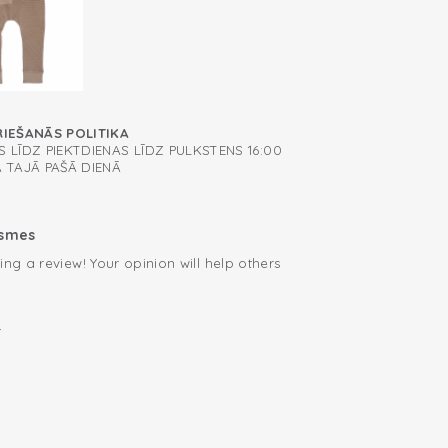
edurknes
dzējs ar 3 slīdņiem, kas paredzēti
 sēdekļos
, lai būtu viegli pārģērbties
 cotton
RIEŠANĀS POLITIKA
 LĪDZ PIEKTDIENAS LĪDZ PULKSTENS 16:00
A TAJĀ PAŠĀ DIENĀ
ksmes
ing a review! Your opinion will help others
.
i