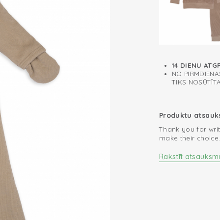
Noņemamas pi
Dalāms rāvējslē
lietošanai auto
Zips uz muguras
Lined with soft
14 DIENU ATG
NO PIRMDIENAS
TIKS NOSŪTĪT
Produktu atsau
Thank you for writ
make their choice
Rakstīt atsauksm