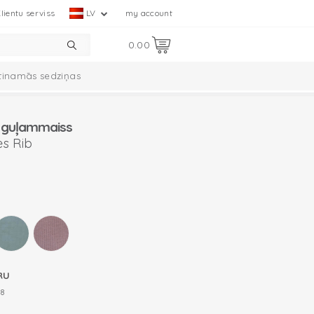
lientu serviss
LV
my account
0.00
tinamās sedziņas
mplekts
Ciumbelle kolekcija
 guļammaiss
s Rib
B
RU
8