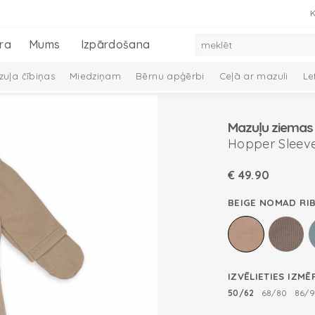
K
ra
Mums
Izpārdošana
uļa čībiņas
Miedziņam
Bērnu apģērbi
Ceļā ar mazuli
Le
 dūraiņi
Mazuļa aprūpe
Preces zīdaiņiem
Mazuļu dāvanu ko
Mazuļu ziemas
Melange Collection
Taslon Collection
Hopper Sleeve
€
49.90
BEIGE NOMAD RI
IZVĒLIETIES IZMĒ
50/62
68/80
86/9