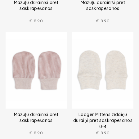
Mazuļu dūrainīši pret
Mazuļu dūrainīši pret
saskrāpēšanos
saskrāpēšanos
€
8.90
€
8.90
Mazuļu dūrainīši pret
Lodger Mittens zīdaiņu
saskrāpēšanos
dūraiņi pret saskrāpēšanos
no melanža dzijas
0-4
€
8.90
€
8.90