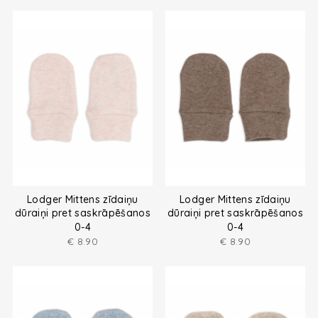
Lodger Mittens zīdaiņu
Lodger Mittens zīdaiņu
dūraiņi pret saskrāpēšanos
dūraiņi pret saskrāpēšanos
no melanža dzijas
no melanža dzijas
0-4
0-4
€
8.90
€
8.90