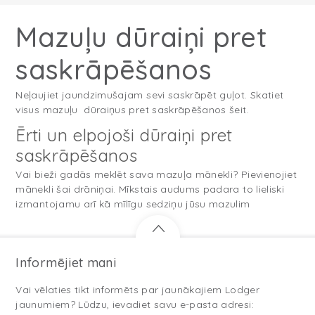
Mazuļu dūraiņi pret
saskrāpēšanos
Neļaujiet jaundzimušajam sevi saskrāpēt guļot. Skatiet
visus mazuļu dūraiņus pret saskrāpēšanos šeit.
Ērti un elpojoši dūraiņi pret
saskrāpēšanos
Vai bieži gadās meklēt sava mazuļa mānekli? Pievienojiet
mānekli šai drāniņai. Mīkstais audums padara to lieliski
izmantojamu arī kā mīlīgu sedziņu jūsu mazulim
Informējiet mani
Vai vēlaties tikt informēts par jaunākajiem Lodger
jaunumiem? Lūdzu, ievadiet savu e-pasta adresi: