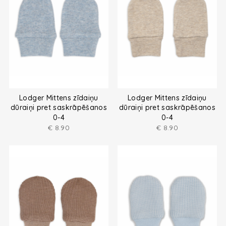
Lodger Mittens zīdaiņu
Lodger Mittens zīdaiņu
dūraiņi pret saskrāpēšanos
dūraiņi pret saskrāpēšanos
no melanža dzijas
no melanža dzijas
0-4
0-4
€
8.90
€
8.90