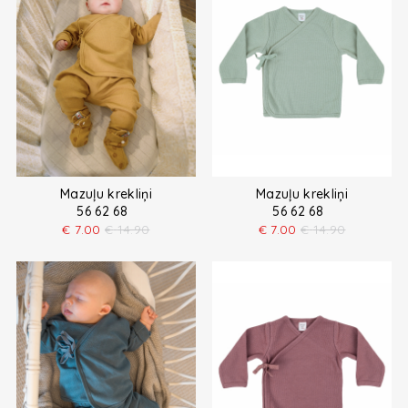
Mazuļu krekliņi
Mazuļu krekliņi
56 62 68
56 62 68
€
7.00
€
14.90
€
7.00
€
14.90