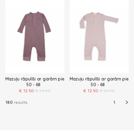
Mazuļu rāpulīši ar garām piedurknēm
Mazuļu rāpulīši ar garām pied
50 - 68
50 - 68
€
12.50
€
24.90
€
12.50
€
24.90
180
results
1