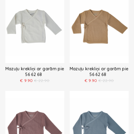
Mazuļu krekliņi ar garām piedurknēm
Mazuļu krekliņi ar garām pied
56 62 68
56 62 68
€
9.90
€
22.90
€
9.90
€
22.90