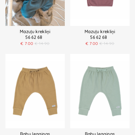
Mazuļu krekliņi
Mazuļu krekliņi
56 62 68
56 62 68
€
7.00
€
14.90
€
7.00
€
14.90
Baby leggings
Baby leggings