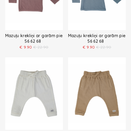
Mazuļu krekliņi ar garām piedurknēm
Mazuļu krekliņi ar garām pied
56 62 68
56 62 68
€
9.90
€
22.90
€
9.90
€
22.90