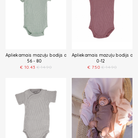
Apliekamais mazuļu bodijs ar īsām piedurknēm
Apliekamais mazuļu bodijs ar
56 - 80
0-12
€
10.43
€
14.90
€
7.50
€
14.90