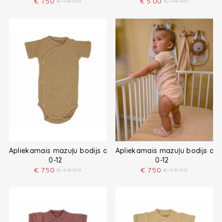
€
7.50
€
14.90
€
5.00
€
14.90
Apliekamais mazuļu bodijs ar īsām piedurknēm
Apliekamais mazuļu bodijs ar
0-12
0-12
€
7.50
€
14.90
€
7.50
€
14.90