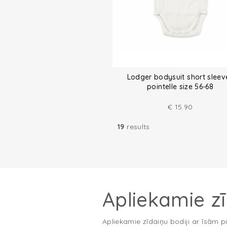
Lodger bodysuit short sleev
pointelle size 56-68
€
15.90
19
results
Apliekamie z
Apliekamie zīdaiņu bodiji ar īsām