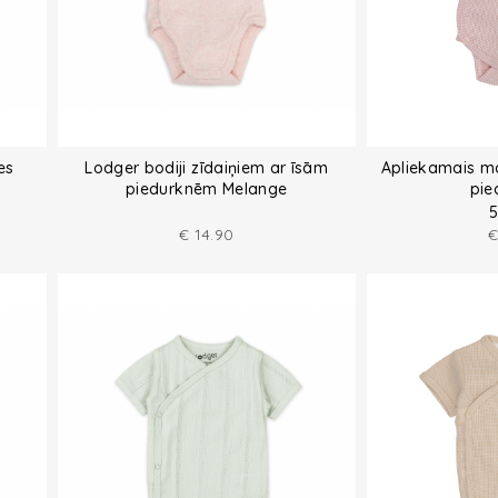
es
Lodger bodiji zīdaiņiem ar īsām
Apliekamais ma
piedurknēm Melange
pie
5
€
14.90