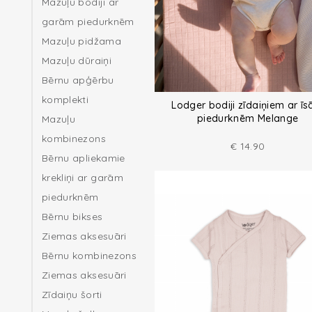
Mazuļu bodiji ar
garām piedurknēm
Mazuļu pidžama
Mazuļu dūraiņi
Bērnu apģērbu
komplekti
Lodger bodiji zīdaiņiem ar ī
piedurknēm Melange
Mazuļu
kombinezons
€
14.90
Bērnu apliekamie
krekliņi ar garām
piedurknēm
Bērnu bikses
Ziemas aksesuāri
Bērnu kombinezons
Ziemas aksesuāri
Zīdaiņu šorti