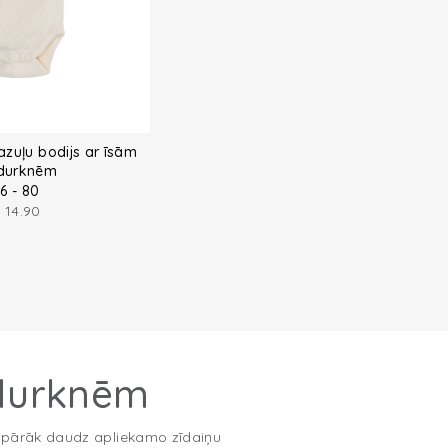
zuļu bodijs ar īsām
durknēm
6 - 80
€
14.90
edurknēm
t pārāk daudz apliekamo zīdaiņu