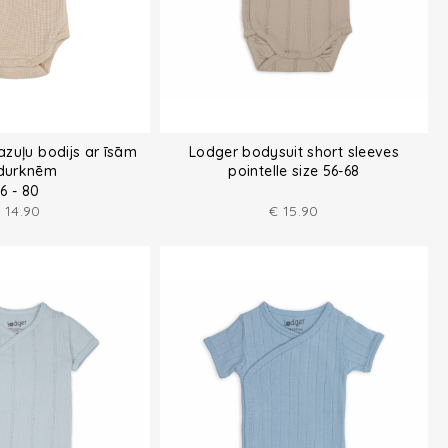
zuļu bodijs ar īsām
Lodger bodysuit short sleeves
durknēm
pointelle size 56-68
6 - 80
€
14.90
€
15.90