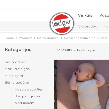
Veikals
Vasa
Visi produkti
Maz
Cepures, šalles un
Home
Products
Bērnu apģērbi
Bodiji ar garām piedurknēm
Solid Collection
Kategorijas
19
results
sakārtots pēc:
Visi produkti
Mazuļa čībiņas
Miedziņam
Bērnu apģērbi
Mazuļu cepurītes
Bodiji ar garām
piedurknēm