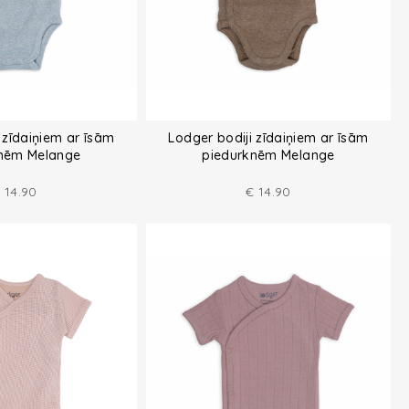
 zīdaiņiem ar īsām
Lodger bodiji zīdaiņiem ar īsām
nēm Melange
piedurknēm Melange
€
14.90
€
14.90