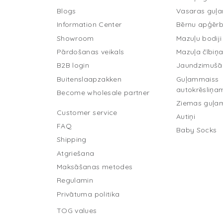
Blogs
Vasaras guļ
Information Center
Bērnu apģērb
Showroom
Mazuļu bodiji
Pārdošanas veikals
Mazuļa čībiņ
B2B login
Jaundzimušā
Buitenslaapzakken
Guļammaiss
autokrēsliņa
Become wholesale partner
Ziemas guļa
Customer service
Autiņi
FAQ
Baby Socks
Shipping
Atgriešana
Maksāšanas metodes
Regulamin
Privātuma politika
TOG values