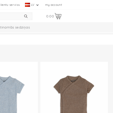
lientu serviss
LV
my account
0.00
etinamās sedziņas
mplekts
Ciumbelle kolekcija