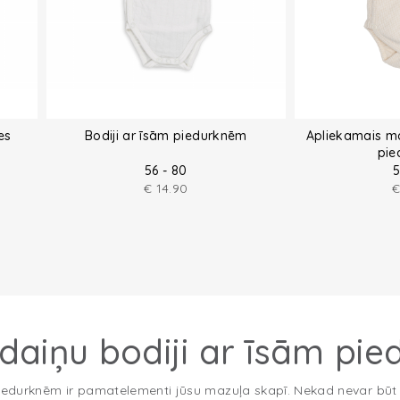
es
Bodiji ar īsām piedurknēm
Apliekamais ma
pie
56 - 80
5
€
14.90
īdaiņu bodiji ar īsām pi
 piedurknēm ir pamatelementi jūsu mazuļa skapī. Nekad nevar bū