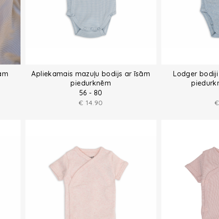
sām
Apliekamais mazuļu bodijs ar īsām
Lodger bodiji
piedurknēm
piedurk
56 - 80
€
14.90