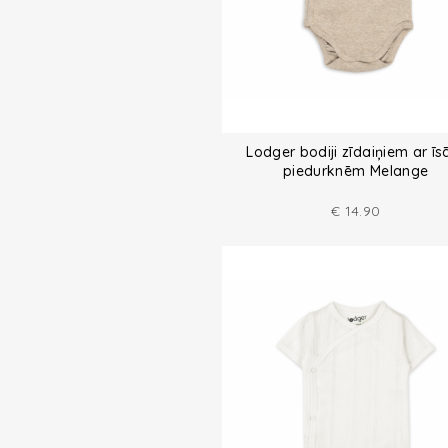
Lodger bodiji zīdaiņiem ar ī
piedurknēm Melange
€
14.90