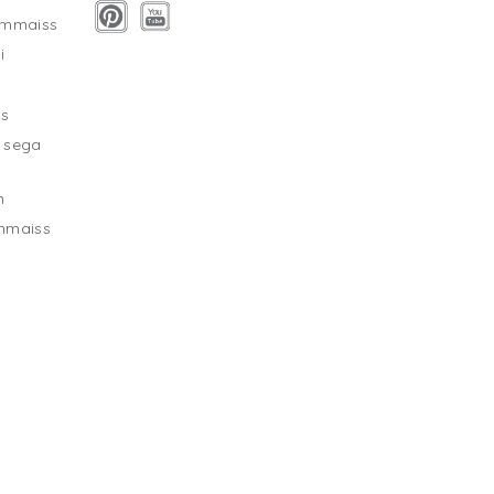
ammaiss
i
as
 sega
m
mmaiss