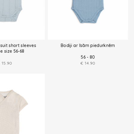
uit short sleeves
Bodiji ar īsām piedurknēm
le size 56-68
56 - 80
€
15.90
€
14.90