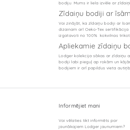
bodiju. Mums ir liela izvēle ar zīd
Zīdaiņu bodiji ar īs
Vai zinājāt, ka zīdaiņu bodiji ar 
dizainam arī Oeko-Tex sertifikācij
izgatavoti no 100% kokvilnas triko
Apliekamie zīdaiņu bo
Lodger kolekcija sākas ar zīdaiņu a
bodiji labi pieguļ ap rokām un kājā
bodijiem ir arī papildus vieta autiņ
Informējiet mani
Vai vēlaties tikt informēts par
jaunākajiem Lodger jaunumiem?