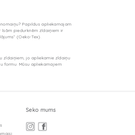
īšu nomaiņu? Papildus apliekamajam
r īsām piedurknēm zīdaiņiem ir
ādājums” (Oeko-Tex).
u zīdaiņiem, jo apliekamie zīdaiņu
ektu formu. Mūsu apliekamajiem
Seko mums
s
mmaisi