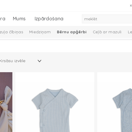
K
ra
Mums
Izpārdošana
uļa čībiņas
Miedziņam
Bērnu apģērbi
Ceļā ar mazuli
L
 dūraiņi
Mazuļa aprūpe
Preces zīdaiņiem
Mazuļu dāvanu ko
Melange Collection
Taslon Collection