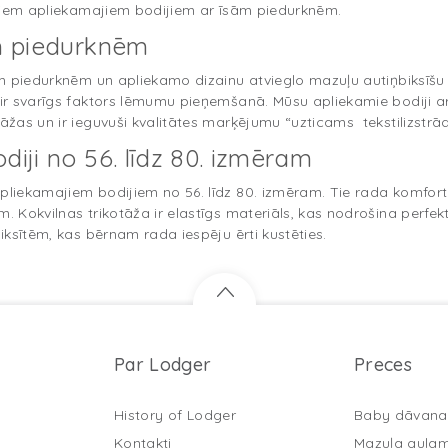
aiņiem apliekamajiem bodijiem ar īsām piedurknēm.
ām piedurknēm
īsam piedurknēm un apliekamo dizainu atvieglo mazuļu autiņbiks
a ir svarīgs faktors lēmumu pieņemšanā. Mūsu apliekamie bodiji a
tāžas un ir ieguvuši kvalitātes marķējumu “uzticams tekstilizstr
diji no 56. līdz 80. izmēram
pliekamajiem bodijiem no 56. līdz 80. izmēram. Tie rada komfort
m. Kokvilnas trikotāža ir elastīgs materiāls, kas nodrošina perf
biksītēm, kas bērnam rada iespēju ērti kustēties.
Par Lodger
Preces
History of Lodger
Baby dāvana
Kontakti
Mazuļa gula