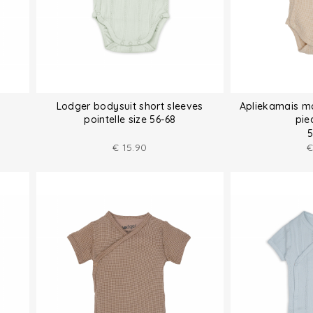
Lodger bodysuit short sleeves
Apliekamais ma
pointelle size 56-68
pie
5
€
15.90