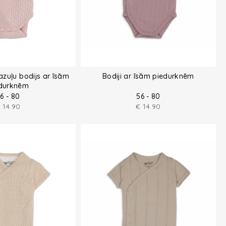
zuļu bodijs ar īsām
Bodiji ar īsām piedurknēm
durknēm
6 - 80
56 - 80
€
14.90
€
14.90