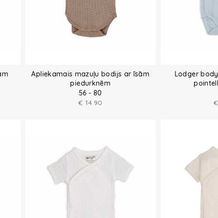
sām
Apliekamais mazuļu bodijs ar īsām
Lodger bodys
piedurknēm
pointel
56 - 80
€
14.90