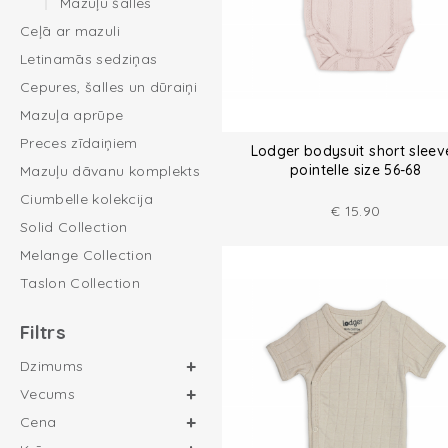
Mazuļu šalles
Ceļā ar mazuli
Letinamās sedziņas
Cepures, šalles un dūraiņi
Mazuļa aprūpe
Preces zīdaiņiem
Lodger bodysuit short sleev
pointelle size 56-68
Mazuļu dāvanu komplekts
Ciumbelle kolekcija
€
15.90
Solid Collection
Melange Collection
Taslon Collection
Filtrs
Dzimums
Vecums
Cena