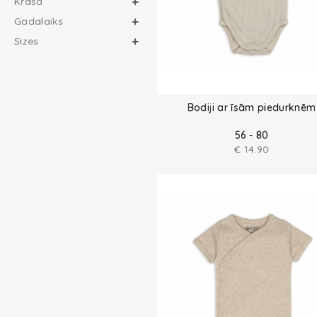
Krāsa
Gadalaiks
Sizes
Bodiji ar īsām piedurknēm
56 - 80
€
14.90