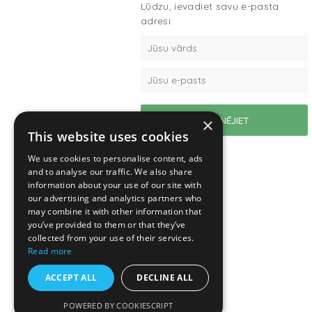
Lūdzu, ievadiet savu e-pasta
adresi:
×
This website uses cookies
We use cookies to personalise content, ads
and to analyse our traffic. We also share
information about your use of our site with
our advertising and analytics partners who
may combine it with other information that
you’ve provided to them or that they’ve
collected from your use of their services.
Read more
ACCEPT ALL
DECLINE ALL
POWERED BY COOKIESCRIPT