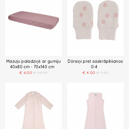
Mazuļu paladziņš ar gumiju
Dūraiņi pret saskrāpēšanos
40x80 cm - 70x140 cm
0-4
€
6.00
€
14.90
€
4.00
€
7.90