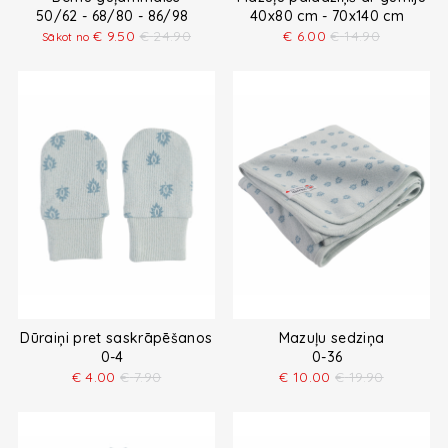
50/62 - 68/80 - 86/98
40x80 cm - 70x140 cm
€
9.50
€
24.90
€
6.00
€
14.90
Sākot no
Dūraiņi pret saskrāpēšanos
Mazuļu sedziņa
0-4
0-36
€
4.00
€
7.90
€
10.00
€
19.90