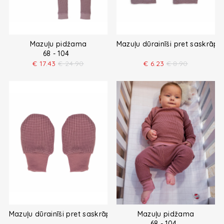
Mazuļu pidžama
Mazuļu dūrainīši pret saskrāp
68 - 104
€
17.43
€
24.90
€
6.23
€
8.90
Mazuļu dūrainīši pret saskrāpēšanos
Mazuļu pidžama
68 - 104