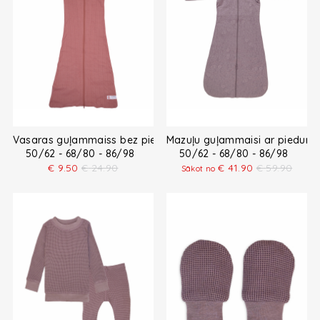
Vasaras guļammaiss bez piedurknēm
Mazuļu guļammaisi ar piedur
50/62 - 68/80 - 86/98
50/62 - 68/80 - 86/98
€
9.50
€
24.90
€
41.90
€
59.90
Sākot no