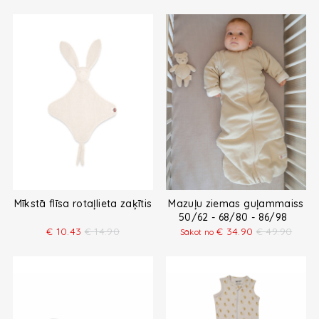
Mīkstā flīsa rotaļlieta zaķītis
Mazuļu ziemas guļammaiss
50/62 - 68/80 - 86/98
€
10.43
€
14.90
€
34.90
€
49.90
Sākot no