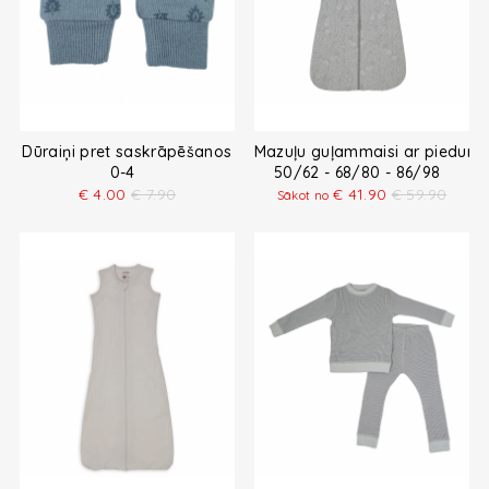
Dūraiņi pret saskrāpēšanos
Mazuļu guļammaisi ar piedur
0-4
50/62 - 68/80 - 86/98
€
4.00
€
7.90
€
41.90
€
59.90
Sākot no