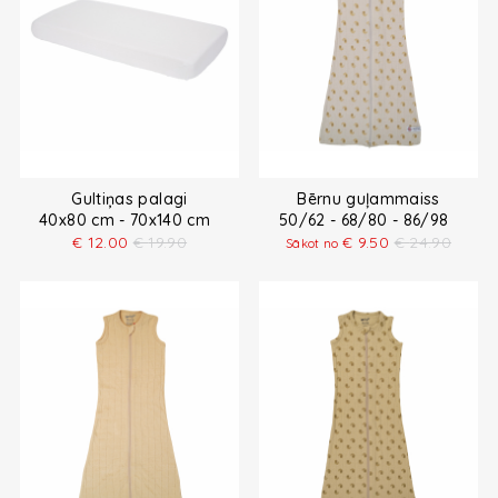
Gultiņas palagi
Bērnu guļammaiss
40x80 cm - 70x140 cm
50/62 - 68/80 - 86/98
€
12.00
€
19.90
€
9.50
€
24.90
Sākot no