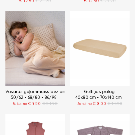
€
12.50
€
24.90
€
12.50
€
24.90
Vasaras guļammaiss bez piedurknēm
Gultiņas palagi
50/62 - 68/80 - 86/98
40x80 cm - 70x140 cm
€
9.50
€
24.90
€
8.00
€
14.90
Sākot no
Sākot no