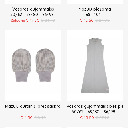
Vasaras guļammaiss
Mazuļu pidžama
50/62 - 68/80 - 86/98
68 - 104
€
17.50
€
24.90
€
12.50
€
24.90
Sākot no
Mazuļu dūrainīši pret saskrāpēšanos
Vasaras guļammaiss bez pied
50/62 - 68/80 - 86/98
€
4.50
€
8.90
€
13.50
€
27.90