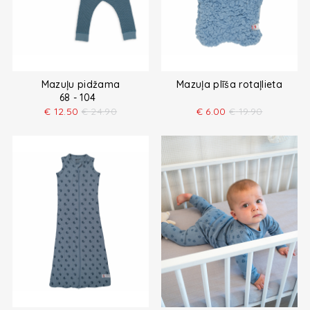
Mazuļu pidžama
Mazuļa plīša rotaļlieta
68 - 104
€
12.50
€
24.90
€
6.00
€
19.90