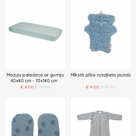
Mazuļu paladziņš ar gumiju
Mīkstā plīša rotaļlieta jaundz
40x80 cm - 70x140 cm
€
6.00
€
14.90
€
4.00
€
12.90