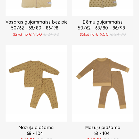
Vasaras guļammaiss bez piedurknēm
Bērnu guļammaiss
50/62 - 68/80 - 86/98
50/62 - 68/80 - 86/98
€
9.50
€
24.90
€
9.50
€
24.90
Sākot no
Sākot no
Mazuļu pidžama
Mazuļu pidžama
68 - 104
68 - 104