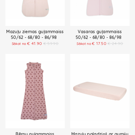
Mazuļu ziemas guļammaiss
Vasaras guļammaiss
50/62 - 68/80 - 86/98
50/62 - 68/80 - 86/98
€
41.90
€
59.90
€
17.50
€
24.90
Sākot no
Sākot no
Bērnu guļammaiss
Mazuļu paladziņš ar gumiju