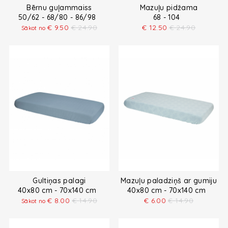
Bērnu guļammaiss
Mazuļu pidžama
50/62 - 68/80 - 86/98
68 - 104
€
9.50
€
24.90
€
12.50
€
24.90
Sākot no
Gultiņas palagi
Mazuļu paladziņš ar gumiju
40x80 cm - 70x140 cm
40x80 cm - 70x140 cm
€
8.00
€
14.90
€
6.00
€
14.90
Sākot no