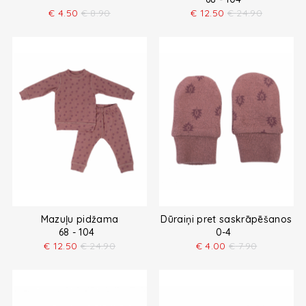
€
4.50
€
8.90
€
12.50
€
24.90
Mazuļu pidžama
Dūraiņi pret saskrāpēšanos
68 - 104
0-4
€
12.50
€
24.90
€
4.00
€
7.90