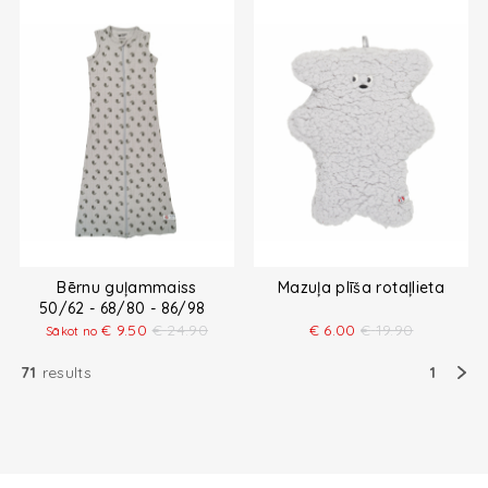
Bērnu guļammaiss
Mazuļa plīša rotaļlieta
50/62 - 68/80 - 86/98
€
9.50
€
24.90
€
6.00
€
19.90
Sākot no
71
results
1