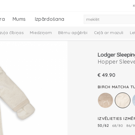
K
ra
Mums
Izpārdošana
uļa čībiņas
Miedziņam
Bērnu apģērbi
Ceļā ar mazuli
Le
 dūraiņi
Mazuļa aprūpe
Preces zīdaiņiem
Mazuļu dāvanu ko
Lodger Sleepin
Melange Collection
Taslon Collection
Hopper Sleeve
€
49.90
BIRCH MATCHA T
IZVĒLIETIES IZMĒ
50/62
68/80
86/9