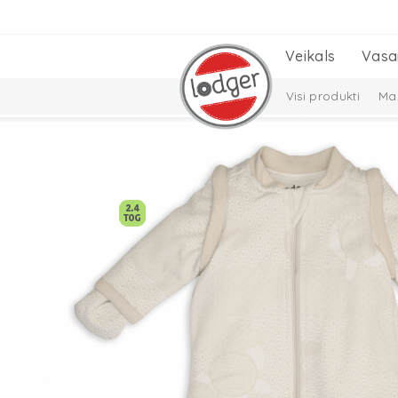
Veikals
Vasa
Visi produkti
Maz
Cepures, šalles un
Solid Collection