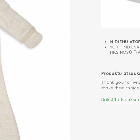
The smallest size 
Zips uz muguras
newborn from acci
sleeping bags are 
14 DIENU ATG
NO PIRMDIENAS
TIKS NOSŪTĪT
Produktu atsau
Thank you for writ
make their choice
Rakstīt atsauksm