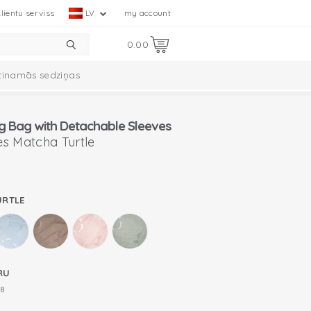
lientu serviss
LV
my account
0.00
tinamās sedziņas
mplekts
Ciumbelle kolekcija
g Bag with Detachable Sleeves
s Matcha Turtle
URTLE
RU
8