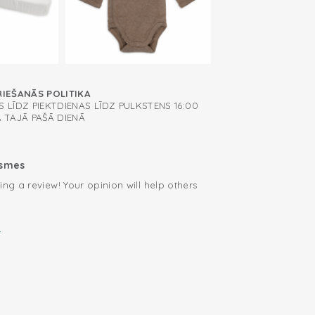
(50/62) has scratch mittens to prevent your
, lai būtu viegli pārģērbties
dentally scratching themselves. The
available in various sizes up to size 86/98.
RIEŠANĀS POLITIKA
 LĪDZ PIEKTDIENAS LĪDZ PULKSTENS 16:00
A TAJĀ PAŠĀ DIENĀ
ksmes
ing a review! Your opinion will help others
.
i