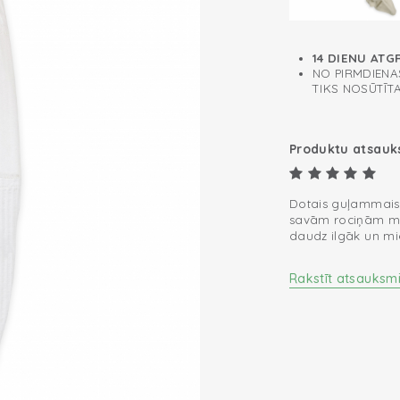
14 DIENU ATG
NO PIRMDIENAS
TIKS NOSŪTĪT
Produktu atsau
Dotais guļammaiss
savām rociņām mod
daudz ilgāk un mi
Rakstīt atsauksm