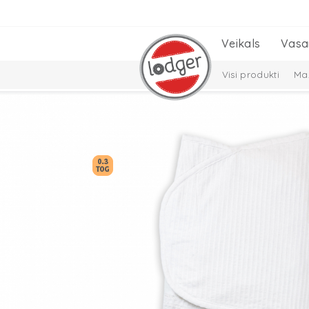
Veikals
Vasa
Visi produkti
Maz
Cepures, šalles un
Solid Collection