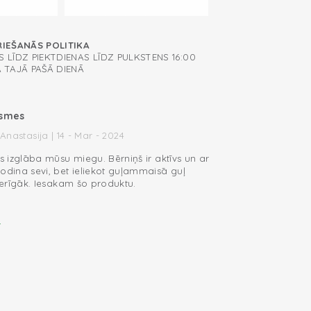
RIEŠANĀS POLITIKA
 LĪDZ PIEKTDIENAS LĪDZ PULKSTENS 16:00
A TAJĀ PAŠĀ DIENĀ
ksmes
Anastasija | 14 - Mar - 2024
 izglāba mūsu miegu. Bērniņš ir aktīvs un ar
ina sevi, bet ieliekot guļammaisā guļ
erīgāk. Iesakam šo produktu.
i