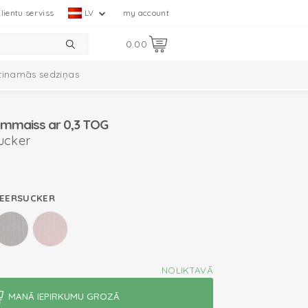
lientu serviss
LV
my account
0.00
tinamās sedziņas
mplekts
Ciumbelle kolekcija
ammaiss ar 0,3 TOG
ucker
SEERSUCKER
NOLIKTAVĀ