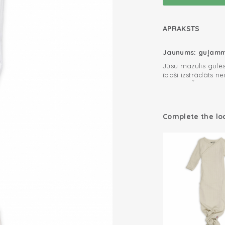
APRAKSTS
Jaunums: guļamm
Jūsu mazulis gulē
īpaši izstrādāts n
aizmigt. Šī mazuļu 
regulējami spārni,
viskustīgākajiem m
0.3 TOG
mazulim mierīgāk g
Complete the lo
Viegli ietīt sav
esam padomājuši 
elastīga kokviln
dizains ļauj ļoti vi
vislabāk elpojošā
Var tikt lietot
var atrast.
Simulē drošo v
Trikotāžas kokv