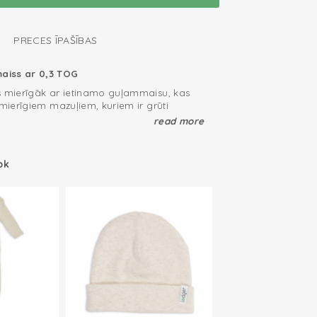
PRECES ĪPAŠĪBAS
aiss ar 0,3 TOG
s mierīgāk ar ietinamo guļammaisu, kas
emierīgiem mazuļiem, kuriem ir grūti
ietinamā sedziņa ir īpaši mīksta, un tai ir
read more
 lai nodrošinātu,ka tā perfekti pieguļ pat
azuļiem. Šis guļammaiss-autiņš ļauj jūsu
ulēt, ja rokas nav pie sejas. Protams,
ok
u mazuli, jo sedziņa ir izgatavota no ļoti
arī par jaunajiem vecākiem. Gudrais
as auduma. Aizver ar lipekli.
egli ietīt mazuli. Ar TOG vērtību 0,3 šī ir
 jaundzimušā ietinamā sedziņa, kādu vien
s tūdaļ pēc piedzimšanas
idi mātes vēderā
ilna; elpojoša un mīksta