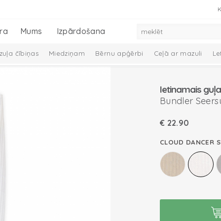
K
ra
Mums
Izpārdošana
uļa čībiņas
Miedziņam
Bērnu apģērbi
Ceļā ar mazuli
Le
 dūraiņi
Mazuļa aprūpe
Preces zīdaiņiem
Mazuļu dāvanu ko
Ietinamais guļ
Melange Collection
Taslon Collection
Bundler Seers
€
22.90
CLOUD DANCER 