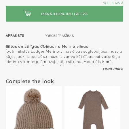
NOLIKTAVĀ
APRAKSTS
PRECES ĪPAŠĪBAS
Siltas un stilīgas čībiņas no Merino vilnas
Īpaši mīkstās Lodger Merino vilnas čības saglabā jūsu mazuļa
kājas jauki siltas. Jūsu mazulis var valkāt čības pat vasarā, jo
Merino vilna regulē mazuļa kāju siltumu. Materiāls ir arī
pašattīrošs, tāpēc čības gandrīz nav jāmazgā. Pateicoties
read more
praktiskajām un jaukajām lentītēm, Merino vilnas čības labi
Komforts visu gadu: silti ziemā, vēsi vasarā
turas uz kājām.
Complete the look
100% Merino vilna
Lai iegūtu perfektu tērpu, komplektējiet šīs čības ar Merino
Merino wool feels soft and doesn't itch
vilnas cepuri un dūraiņiem.
Pašattīrošs materiāls