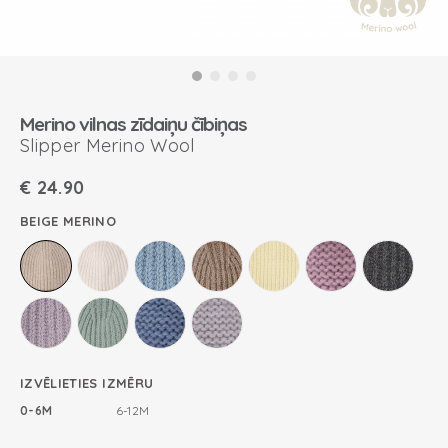
Merino vilnas zīdaiņu čībiņas
Slipper Merino Wool
€
24.90
BEIGE MERINO
IZVĒLIETIES IZMĒRU
0-6M
6-12M