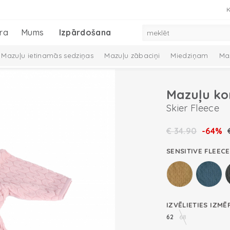
K
ra
Mums
Izpārdošana
Mazuļu ietinamās sedziņas
Mazuļu zābaciņi
Miedziņam
Ma
eļā ar mazuli
Mazuļu ko
Skier Fleece
€
34.90
-64%
SENSITIVE FLEECE
IZVĒLIETIES IZMĒ
62
68