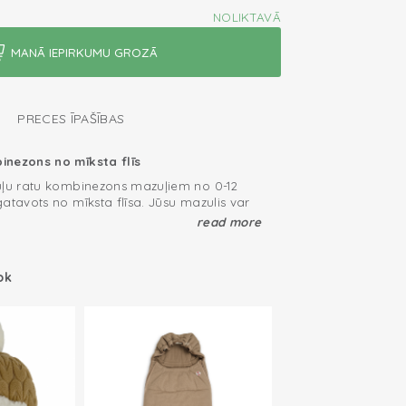
NOLIKTAVĀ
PRECES ĪPAŠĪBAS
inezons no mīksta flīs
uļu ratu kombinezons mazuļiem no 0-12
atavots no mīksta flīsa. Jūsu mazulis var
 pateicoties perfektam dizainam. Piemērots
read more
mbinezons ir izmantojams mājās vai
ok
inezonu arī iekštelpās vai dodieties ārpus
 mazulim būs silti ratos vai sporta ratiņos.
u siltumu, kombinējiet mazuļa ziemas
su Wrapper ietinamo segu, lai jūsu
vs doties ārpus mājas.
egulējoša kapuce