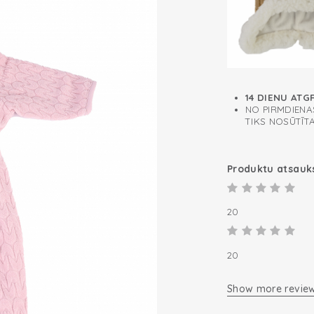
14 DIENU ATG
NO PIRMDIENAS
TIKS NOSŪTĪT
Produktu atsau
20
20
Show more revie