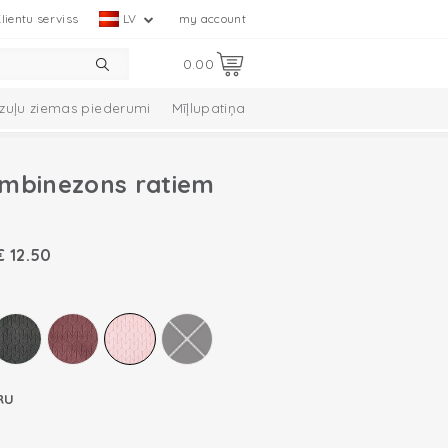
lientu serviss
LV
my account
0.00
zuļu ziemas piederumi
Mīļlupatiņa
mbinezons ratiem
€
12.50
RU