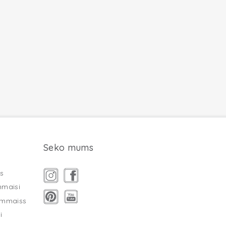
Seko mums
s
mmaisi
ammaiss
i