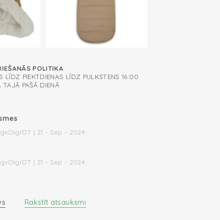
RIEŠANĀS POLITIKA
 LĪDZ PIEKTDIENAS LĪDZ PULKSTENS 16:00
A TAJĀ PAŠĀ DIENĀ
ksmes
gvDIgrDT | 21 - Sep - 2024
gvDIgrDT | 21 - Sep - 2024
ws
Rakstīt atsauksmi