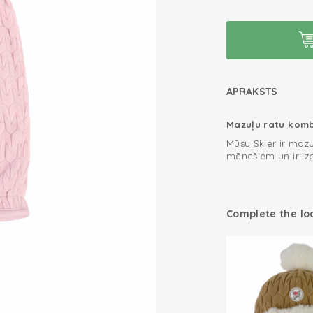
APRAKSTS
Mazuļu ratu komb
Mūsu Skier ir maz
mēnešiem un ir izg
ērti pārvietoties,
mājās un ceļā
Mazuļu ziemas ko
ceļojumā.
Complete the lo
Nēsājiet ratu komb
tām. Tādējadi jūsu
Lai iegūtu papild
kombinezonu ar mū
mazulis būtu gata
Ērta un termor