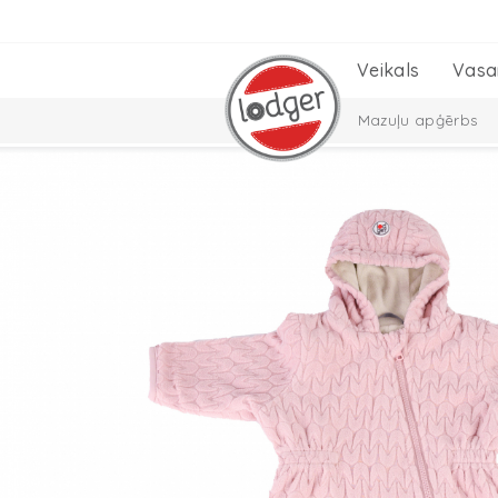
Veikals
Vasa
Mazuļu apģērbs
Bērnu istabas
C