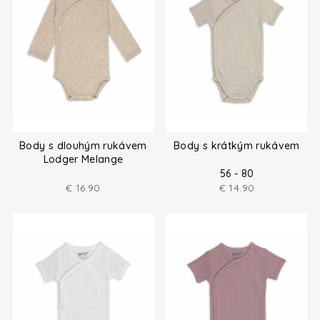
Body s dlouhým rukávem
Body s krátkým rukávem
Lodger Melange
56 - 80
€
16.90
€
14.90