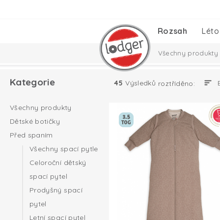
Rozsah
Léto
Všechny produkty
Nezbytnosti pro m
Kategorie
45
Výsledků
roztříděno:
Taslon Collection
Všechny produkty
Dětské botičky
Před spaním
Všechny spací pytle
Celoroční dětský
spací pytel
Prodyšný spací
pytel
Letní spací pytel