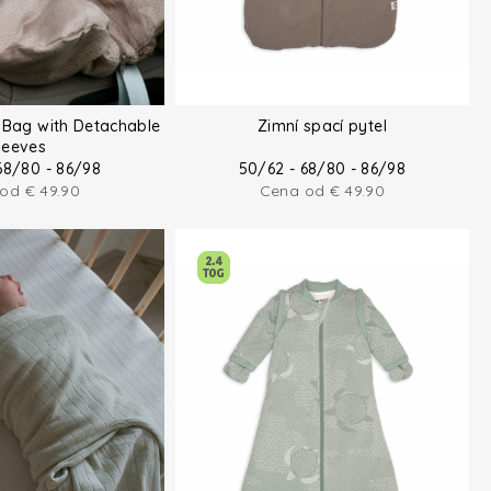
 Bag with Detachable
Zimní spací pytel
leeves
68/80 - 86/98
50/62 - 68/80 - 86/98
 od
€
49.90
Cena od
€
49.90