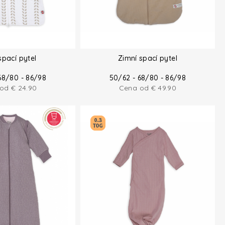
spací pytel
Zimní spací pytel
68/80 - 86/98
50/62 - 68/80 - 86/98
 od
€
24.90
Cena od
€
49.90