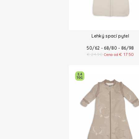
Lehký spací pytel
50/62 - 68/80 - 86/98
€
24.90
€
17.50
Cena od