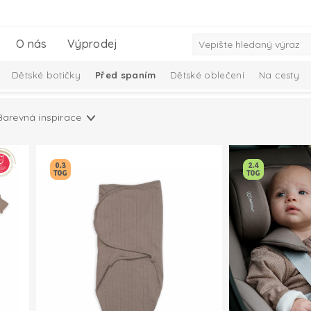
O nás
Výprodej
Dětské botičky
Před spaním
Dětské oblečení
Na cesty
iminko
Dárkový set pro miminka
Kolekce Ciumbelle
Solid 