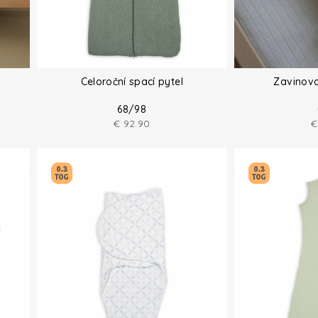
Celoroční spací pytel
Zavinova
68/98
€
92.90
€