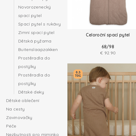
Novorozenecký
spací pytel
Spací pytel s rukávy
Zimní spací pytel
Celoroční spací pytel
Dětská pyžama
68/98
Buitenslaapzakken
€
92.90
Prostěradla do
postýlky
Prostěradla do
postýlky
Dětské deky
Dětské oblečení
Na cesty
Zavinovačky
Péče
Nezbytnosti pro miminko