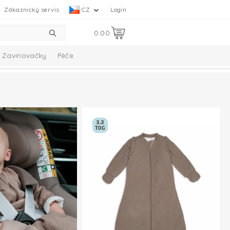
Zákaznický servis
CZ
Login
0.00
Zavinovačky
Péče
Collection
Melange Collection