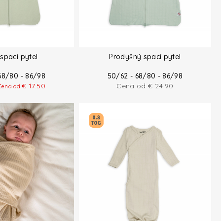
spací pytel
Prodyšný spací pytel
68/80 - 86/98
50/62 - 68/80 - 86/98
€
17.50
Cena od
€
24.90
Cena od