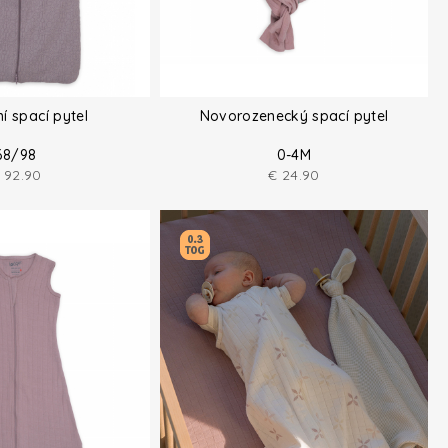
í spací pytel
Novorozenecký spací pytel
68/98
0-4M
92.90
€
24.90