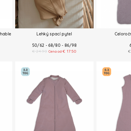
chable
Lehký spací pytel
Celoročn
50/62 - 68/80 - 86/98
€
24.90
€
17.50
€
Cena od