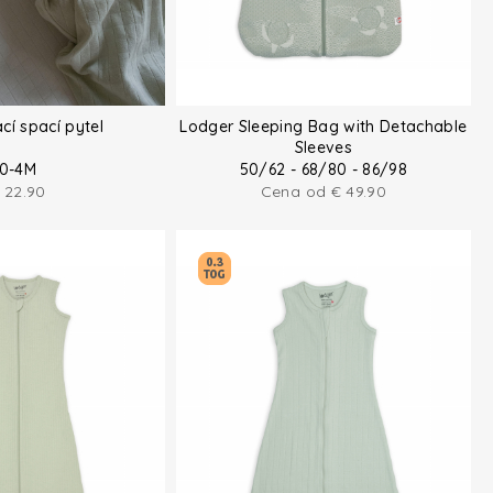
cí spací pytel
Lodger Sleeping Bag with Detachable
Sleeves
0-4M
50/62 - 68/80 - 86/98
22.90
Cena od
€
49.90