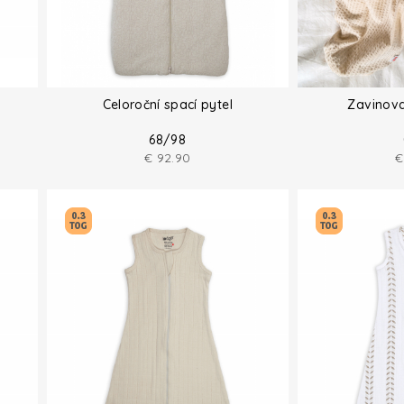
Celoroční spací pytel
Zavinova
68/98
€
92.90
€