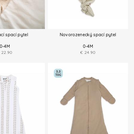
cí spací pytel
Novorozenecký spací pytel
0-4M
0-4M
22.90
€
24.90