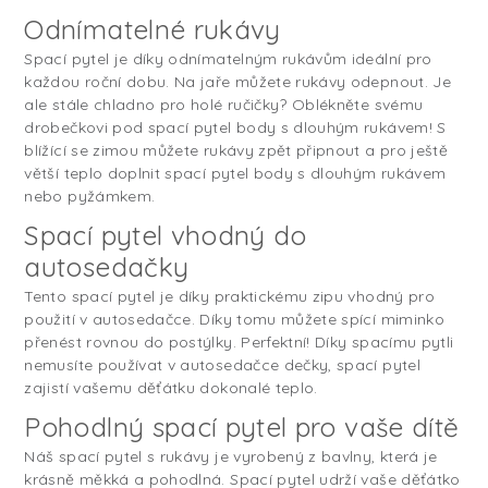
Odnímatelné rukávy
Spací pytel je díky odnímatelným rukávům ideální pro
každou roční dobu. Na jaře můžete rukávy odepnout. Je
ale stále chladno pro holé ručičky? Oblékněte svému
drobečkovi pod spací pytel body s dlouhým rukávem! S
blížící se zimou můžete rukávy zpět připnout a pro ještě
větší teplo doplnit spací pytel body s dlouhým rukávem
nebo pyžámkem.
Spací pytel vhodný do
autosedačky
Tento spací pytel je díky praktickému zipu vhodný pro
použití v autosedačce. Díky tomu můžete spící miminko
přenést rovnou do postýlky. Perfektní! Díky spacímu pytli
nemusíte používat v autosedačce dečky, spací pytel
zajistí vašemu děťátku dokonalé teplo.
Pohodlný spací pytel pro vaše dítě
Náš spací pytel s rukávy je vyrobený z bavlny, která je
krásně měkká a pohodlná. Spací pytel udrží vaše děťátko