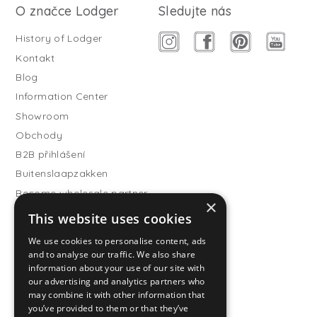
O značce Lodger
Sledujte nás
History of Lodger
Kontakt
Blog
Information Center
Showroom
Obchody
B2B přihlášení
Buitenslaapzakken
Become wholesale partner
×
This website uses cookies
Customer service
FAQ
We use cookies to personalise content, ads
and to analyse our traffic. We also share
Shipping
information about your use of our site with
Vrácení
our advertising and analytics partners who
may combine it with other information that
Způsoby platby
you’ve provided to them or that they’ve