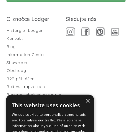
O značce Lodger
Sledujte nás
History of Lodger
Kontakt
Blog
Information Center
Showroom
Obchody
B2B přihlášení
Buitenslaapzakken
Become wholesale partner
×
This website uses cookies
Customer service
FAQ
We use cookies to personalise content, ads
and to analyse our traffic. We also share
Shipping
information about your use of our site with
Vrácení
our advertising and analytics partners who