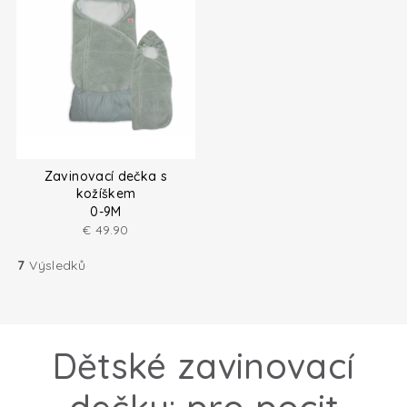
Zavinovací dečka s
kožíškem
0-9M
€
49.90
7
Výsledků
Dětské zavinovací