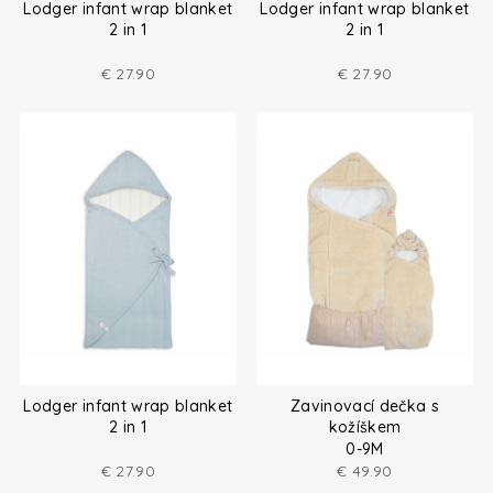
Lodger infant wrap blanket
Lodger infant wrap blanket
2 in 1
2 in 1
€
27.90
€
27.90
Lodger infant wrap blanket
Zavinovací dečka s
2 in 1
kožíškem
0-9M
€
27.90
€
49.90