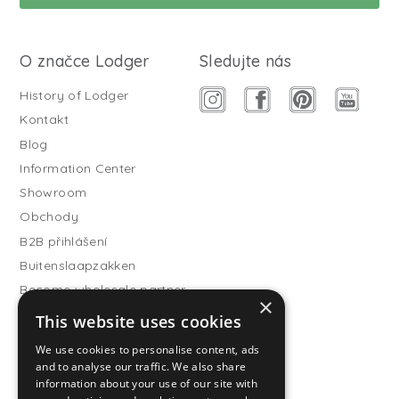
O značce Lodger
Sledujte nás
History of Lodger
Kontakt
Blog
Information Center
Showroom
Obchody
B2B přihlášení
Buitenslaapzakken
Become wholesale partner
×
This website uses cookies
Customer service
FAQ
We use cookies to personalise content, ads
and to analyse our traffic. We also share
Shipping
information about your use of our site with
Vrácení