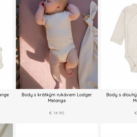
ange
Body s krátkým rukávem Lodger
Body s dlouh
Melange
M
€
14.90