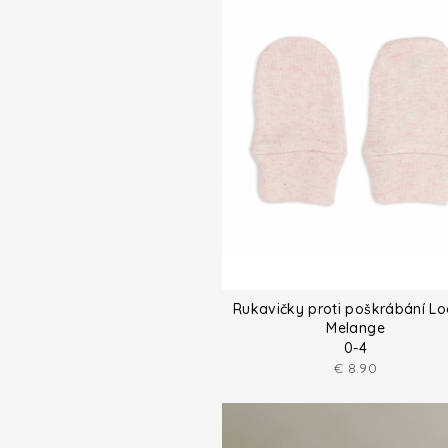
Rukavičky proti poškrábání L
Melange
0-4
€
8.90