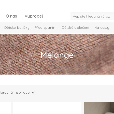
O nás
Výprodej
Dětské botičky
Před spaním
Dětské oblečení
Na cesty
iminko
Dárkový set pro miminka
Kolekce Ciumbelle
Solid 