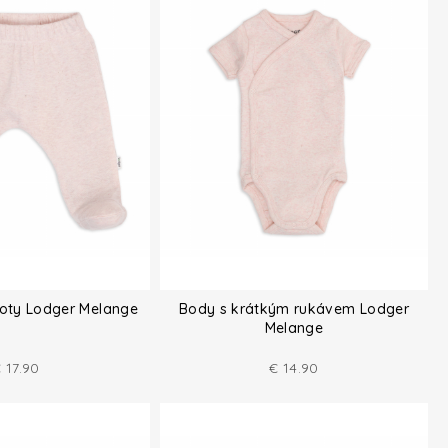
hoty Lodger Melange
Body s krátkým rukávem Lodger
Melange
€
17.90
€
14.90