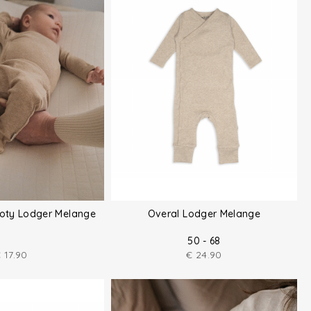
hoty Lodger Melange
Overal Lodger Melange
50 - 68
€
17.90
€
24.90