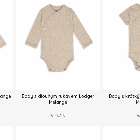
lange
Body s dlouhým rukávem Lodger
Body s krátk
Melange
M
€
16.90