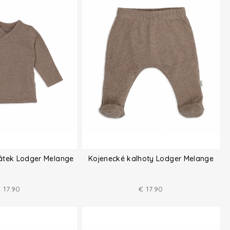
átek Lodger Melange
Kojenecké kalhoty Lodger Melange
€
17.90
€
17.90