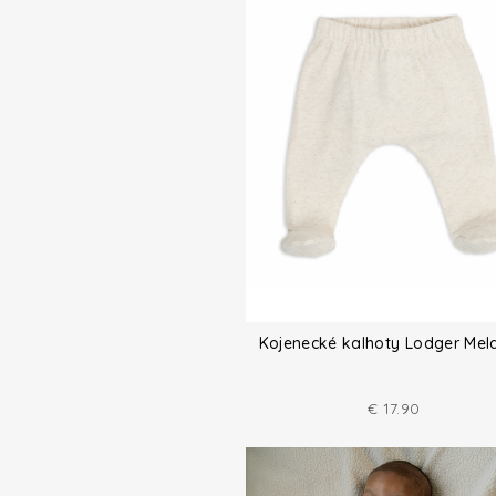
Kojenecké kalhoty Lodger Mel
€
17.90