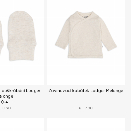
i poškrábání Lodger
Zavinovací kabátek Lodger Melange
elange
0-4
€
8.90
€
17.90