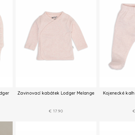
odger
Zavinovací kabátek Lodger Melange
Kojenecké kal
€
17.90