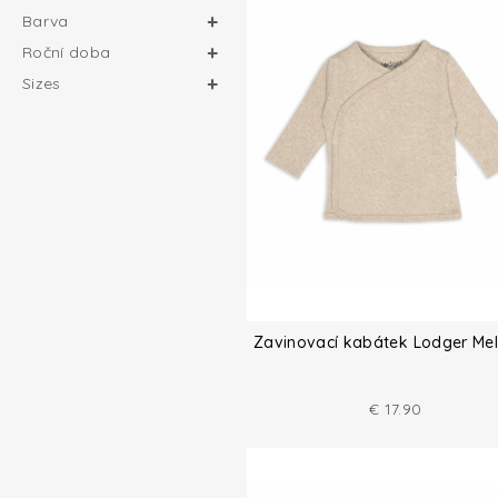
Barva
Roční doba
Sizes
Zavinovací kabátek Lodger Me
€
17.90