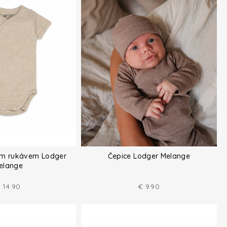
ým rukávem Lodger
Čepice Lodger Melange
elange
€
14.90
€
9.90