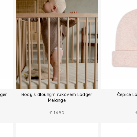
ger
Body s dlouhým rukávem Lodger
Čepice L
Melange
€
16.90