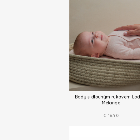
Body s dlouhým rukávem Lod
Melange
€
16.90