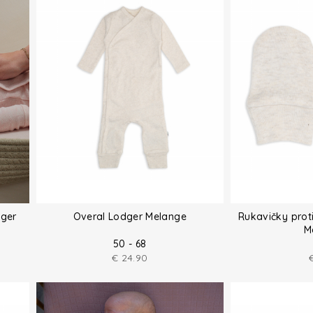
ger
Overal Lodger Melange
Rukavičky prot
M
50 - 68
€
24.90