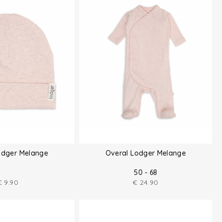
odger Melange
Overal Lodger Melange
50 - 68
€
9.90
€
24.90