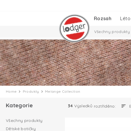
Rozsah
Léto
Všechny produkty
Nezbytnosti pro m
Taslon Collection
Home
Produkty
Melange Collection
Kategorie
34
Výsledků
roztříděno:
Všechny produkty
Dětské botičky