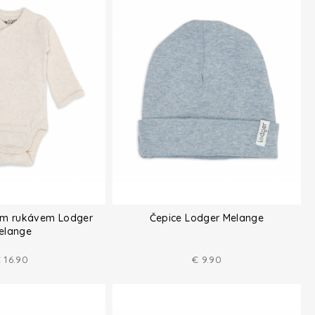
ým rukávem Lodger
Čepice Lodger Melange
elange
€
16.90
€
9.90