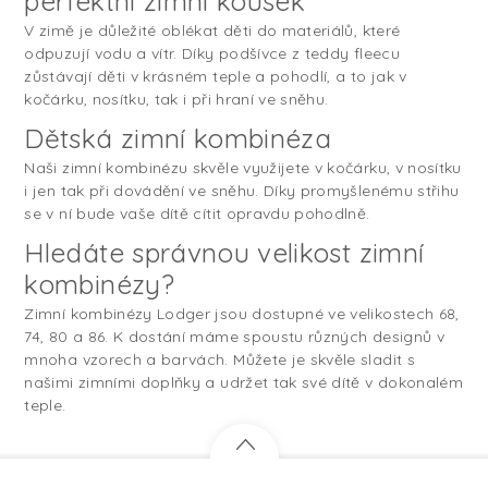
perfektní zimní kousek
V zimě je důležité oblékat děti do materiálů, které
odpuzují vodu a vítr. Díky podšívce z teddy fleecu
zůstávají děti v krásném teple a pohodlí, a to jak v
kočárku, nosítku, tak i při hraní ve sněhu.
Dětská zimní kombinéza
Naši zimní kombinézu skvěle využijete v kočárku, v nosítku
i jen tak při dovádění ve sněhu. Díky promyšlenému střihu
se v ní bude vaše dítě cítit opravdu pohodlně.
Hledáte správnou velikost zimní
kombinézy?
Zimní kombinézy Lodger jsou dostupné ve velikostech 68,
74, 80 a 86. K dostání máme spoustu různých designů v
mnoha vzorech a barvách. Můžete je skvěle sladit s
našimi zimními doplňky a udržet tak své dítě v dokonalém
teple.