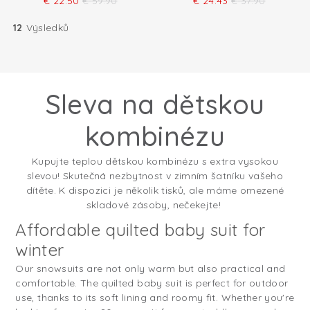
€
22.50
€
59.90
€
24.43
€
37.90
12
Výsledků
Sleva na dětskou
kombinézu
Kupujte teplou dětskou kombinézu s extra vysokou
slevou! Skutečná nezbytnost v zimním šatníku vašeho
dítěte. K dispozici je několik tisků, ale máme omezené
skladové zásoby, nečekejte!
Affordable quilted baby suit for
winter
Our snowsuits are not only warm but also practical and
comfortable. The quilted baby suit is perfect for outdoor
use, thanks to its soft lining and roomy fit. Whether you're