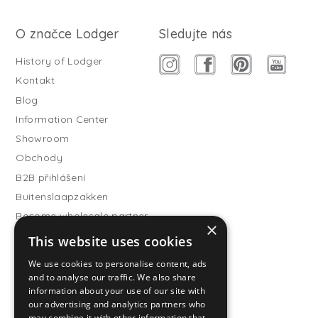
O značce Lodger
Sledujte nás
History of Lodger
Kontakt
Blog
Information Center
Showroom
Obchody
B2B přihlášení
Buitenslaapzakken
Become wholesale partner
×
This website uses cookies
Customer service
FAQ
We use cookies to personalise content, ads
and to analyse our traffic. We also share
Shipping
information about your use of our site with
Vrácení
our advertising and analytics partners who
may combine it with other information that