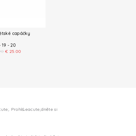
ětské capáčky
- 19 - 20
90
€
25.00
te;. Prohl&eacute;dněte si