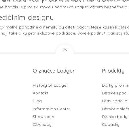
dítěti skvělou oporu při prvních krůčcích. Flexibilní podrážka na
ké botičky s protiskluzovou podrážkou zajistí dětem bezpečné a 
eciálním designu
aximálně pohodlné a neměly by dítěti padat. Naše kožené dětské
ují také díky protiskluzové podrážce. Skvělé padnutí pak zajišť
O značce Lodger
Produkty
History of Lodger
Dárky pro mi
Kontakt
Dětské spací 
Blog
Letní spací py
Information Center
Dětské obleč
Showroom
Dětská body
Obchody
Capáčky