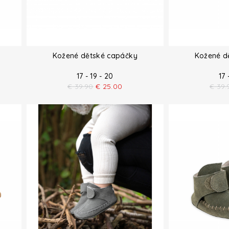
Kožené dětské capáčky
Kožené d
17 - 19 - 20
17 
€
39.90
€
25.00
€
39.