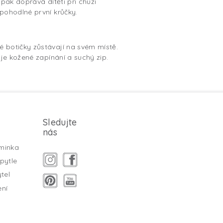
opak dopřává dítěti při chůzi
pohodlné první krůčky.
 botičky zůstávají na svém místě.
uje kožené zapínání a suchý zip.
Sledujte
nás
minka
pytle
tel
ení