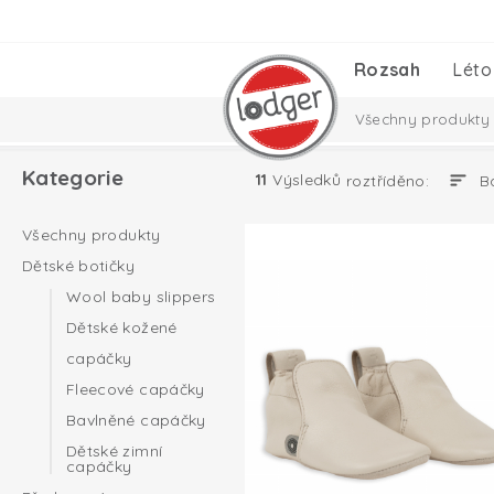
Rozsah
Léto
Všechny produkty
Nezbytnosti pro m
Kategorie
11
Výsledků
roztříděno:
Taslon Collection
Všechny produkty
Dětské botičky
Wool baby slippers
Dětské kožené
capáčky
Fleecové capáčky
Bavlněné capáčky
Dětské zimní
capáčky