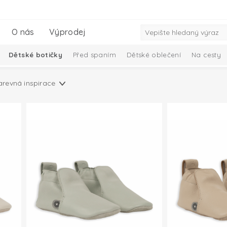
O nás
Výprodej
Dětské botičky
Před spaním
Dětské oblečení
Na cesty
iminko
Dárkový set pro miminka
Kolekce Ciumbelle
Solid 