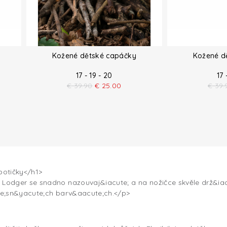
Kožené dětské capáčky
Kožené d
17 - 19 - 20
17 
€
39.90
€
25.00
€
39.
botičky</h1>
odger se snadno nazouvaj&iacute; a na nožičce skvěle drž&iacu
te;sn&yacute;ch barv&aacute;ch.</p>