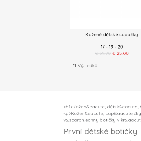
Kožené dětské capáčky
17 - 19 - 20
€
39.90
€
25.00
11
Výsledků
<h1>Kožen&eacute; dětsk&eacute; 
<p>Kožen&eacute; cap&aacute;čky L
v&scaron;echny botičky v kr&aacu
První dětské botičky