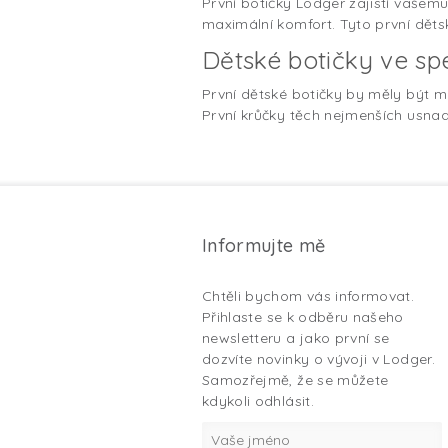
První botičky Lodger zajistí vašemu 
maximální komfort. Tyto první děts
Dětské botičky ve sp
První dětské botičky by měly být m
První krůčky těch nejmenších usnadň
Informujte mě
Chtěli bychom vás informovat.
Přihlaste se k odběru našeho
newsletteru a jako první se
dozvíte novinky o vývoji v Lodger.
Samozřejmě, že se můžete
kdykoli odhlásit.