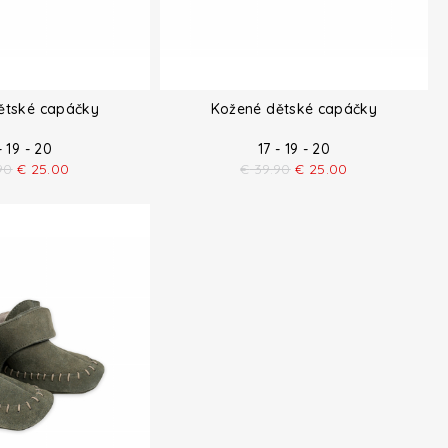
ětské capáčky
Kožené dětské capáčky
- 19 - 20
17 - 19 - 20
90
€
25.00
€
39.90
€
25.00