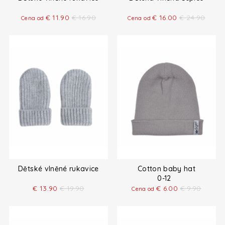
€
11.90
€
16.90
€
16.00
€
24.90
Cena od
Cena od
Dětské vlněné rukavice
Cotton baby hat
0-12
€
13.90
€
19.90
€
6.00
€
9.90
Cena od