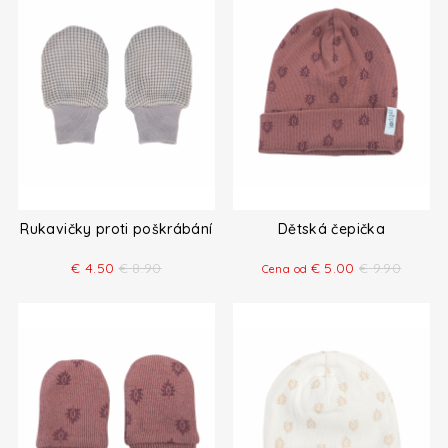
Rukavičky proti poškrábání
Dětská čepička
€
4.50
€
8.90
€
5.00
€
9.90
Cena od