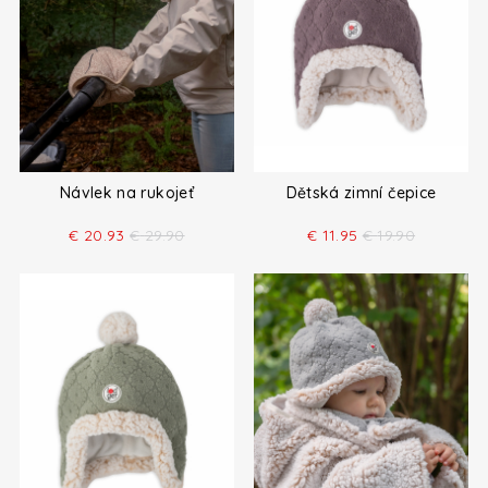
Návlek na rukojeť
Dětská zimní čepice
€
20.93
€
29.90
€
11.95
€
19.90