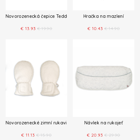
Novorozenecká čepice Teddy
Hračka na mazlení
€
13.93
€
19.90
€
10.43
€
14.90
Novorozenecké zimní rukavice
Návlek na rukojeť
€
11.13
€
15.90
€
20.93
€
29.90