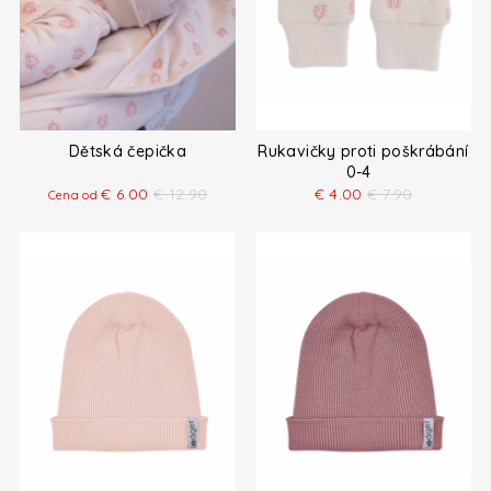
Dětská čepička
Rukavičky proti poškrábání
0-4
€
6.00
€
12.90
€
4.00
€
7.90
Cena od