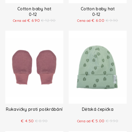
Cotton baby hat
Cotton baby hat
0-12
0-12
€
6.90
€
12.90
€
6.00
€
9.90
Cena od
Cena od
Rukavičky proti poškrábání
Dětská čepička
€
4.50
€
8.90
€
5.00
€
9.90
Cena od