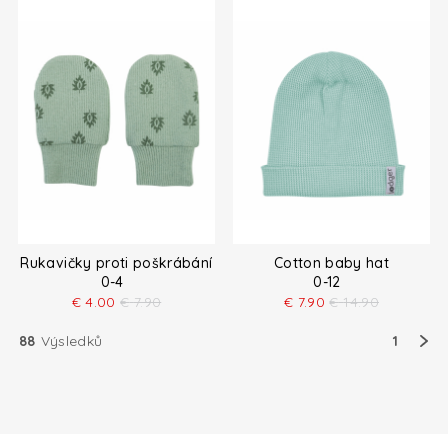
Rukavičky proti poškrábání
Cotton baby hat
0-4
0-12
€
4.00
€
7.90
€
7.90
€
14.90
88
Výsledků
1