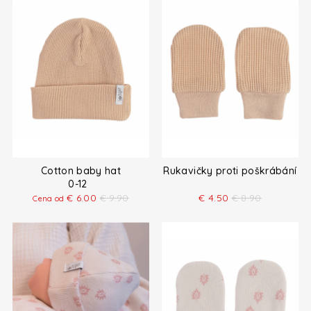
Cotton baby hat
Rukavičky proti poškrábání
0-12
€
6.00
€
9.90
€
4.50
€
8.90
Cena od