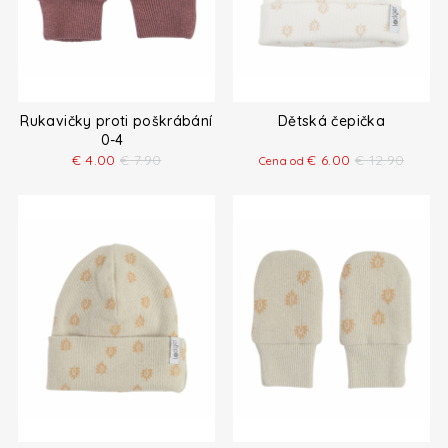
Rukavičky proti poškrábání
Dětská čepička
0-4
€
4.00
€
7.90
€
6.00
€
12.90
Cena od