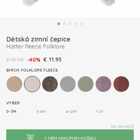
Dětská zimní čepice
Hatter fleece Folklore
€
11.95
€
19.90
-40%
BIRCH FOLKLORE FLEECE
VYBER
0-3M
3-6M
6-12M
1-2Y
NA SKLADĚ