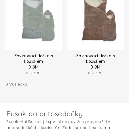
Zavinovací dečka s
Zavinovací dečka s
kožíškem
kožíškem
0-9M
0-9M
€
49.90
€
49.90
8
Výsledků
Fusak do autosedačky
Fusak Mini Bunker je speciálně navržen pro použití v
autosedačkách skupiny 0+. Zadní strana fusaku má