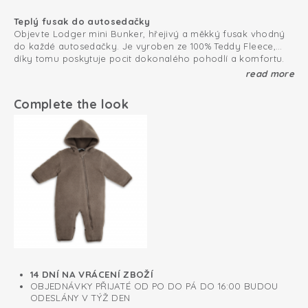
Teplý fusak do autosedačky
Objevte Lodger mini Bunker, hřejivý a měkký fusak vhodný
do každé autosedačky. Je vyroben ze 100% Teddy Fleece,
díky tomu poskytuje pocit dokonalého pohodlí a komfortu.
Díky chytrým otvorům ve spodní části se fusak hodí do
Prodloužené otvory pro bezpečnostní pásy pro všechny
read more
autosedaček od narození a také do kočárků s tříbodovým
zádržné systémy vhodné pro všechny tří a pětibodové
nebo pětibodovým pásem. Díky nastavitelnému zapínání na
pásy a systémy smyčky.
Complete the look
suchý zip fusak roste s vaším dítětem, můžete ho používat od
Velikost lze díky suchým zipům a tkaničkám přizpůsobit
narození až do přibližně 2,5 - 3 let. Vrchní strana je plně
oddělitelná pro snadné praní.
Certifikát Oeko-Tex: bez škodlivých látek
14 DNÍ NA VRÁCENÍ ZBOŽÍ
OBJEDNÁVKY PŘIJATÉ OD PO DO PÁ DO 16:00 BUDOU
ODESLÁNY V TÝŽ DEN