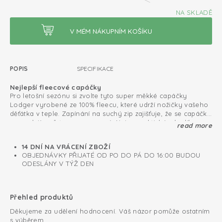
NA SKLADĚ
POPIS
SPECIFIKACE
Nejlepší fleecové capáčky
Pro letošní sezónu si zvolte tyto super měkké capáčky
Lodger vyrobené ze 100% fleecu, které udrží nožičky vašeho
děťátka v teple. Zapínání na suchý zip zajišťuje, že se capáčky
nesundají a zůstanou nasazené. Nejen praktické, ale díky
read more
Bezpečné díky protiskluzové podrážce
jedinečnému folklórnímu designu jsou capáčky také velmi
Od 6 měsíců mají capáčky protiskluzovou podrážku, díky
módní.
které jsou zimní capáčky bezpečné pro stání i první krůčky.
14 DNÍ NA VRÁCENÍ ZBOŽÍ
Doplňte svůj zimní set o ladící čepici, šálu a rukavice, aby
OBJEDNÁVKY PŘIJATÉ OD PO DO PÁ DO 16:00 BUDOU
vaše děťátko zůstalo v teple, když se jde ven.
ODESLÁNY V TÝŽ DEN
Podšité hřejivým a měkkým fleecem
Snadné nazouvání a zouvání
Přehled produktů
Děkujeme za udělení hodnocení. Váš názor pomůže ostatním
s výběrem.