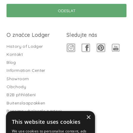
O značce Lodger
Sledujte nás
History of Lodger
Kontakt
Blog
Information Center
Showroom
Obchody
B2B přihlášení
Buitenslaapzakken
Become wholesale partner
×
This website uses cookies
Customer service
FAQ
We use cookies to personalise content, ads