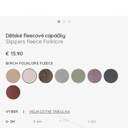
Dětské fleecové capáčky
Slippers fleece Folklore
€
15.90
BIRCH FOLKLORE FLEECE
VYBER |
VELIKOSTNÍ TABULKA
6-12M
0-3M
3-6M
1-1,5Y