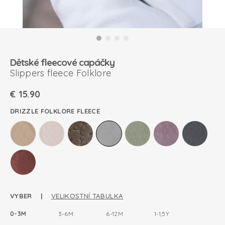
Dětské fleecové capáčky
Slippers fleece Folklore
€
15.90
DRIZZLE FOLKLORE FLEECE
VYBER |
VELIKOSTNÍ TABULKA
0-3M
3-6M
6-12M
1-1,5Y