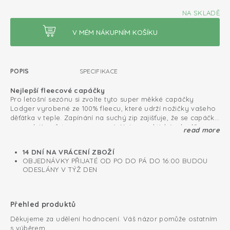
NA SKLADĚ
POPIS
SPECIFIKACE
Nejlepší fleecové capáčky
Pro letošní sezónu si zvolte tyto super měkké capáčky
Lodger vyrobené ze 100% fleecu, které udrží nožičky vašeho
děťátka v teple. Zapínání na suchý zip zajišťuje, že se capáčky
nesundají a zůstanou nasazené. Nejen praktické, ale díky
read more
Bezpečné díky protiskluzové podrážce
jedinečnému folklórnímu designu jsou capáčky také velmi
Od 6 měsíců mají capáčky protiskluzovou podrážku, díky
módní.
které jsou zimní capáčky bezpečné pro stání i první krůčky.
14 DNÍ NA VRÁCENÍ ZBOŽÍ
Doplňte svůj zimní set o ladící čepici, šálu a rukavice, aby
OBJEDNÁVKY PŘIJATÉ OD PO DO PÁ DO 16:00 BUDOU
vaše děťátko zůstalo v teple, když se jde ven.
ODESLÁNY V TÝŽ DEN
Podšité hřejivým a měkkým fleecem
Snadné nazouvání a zouvání
Přehled produktů
Děkujeme za udělení hodnocení. Váš názor pomůže ostatním
s výběrem.