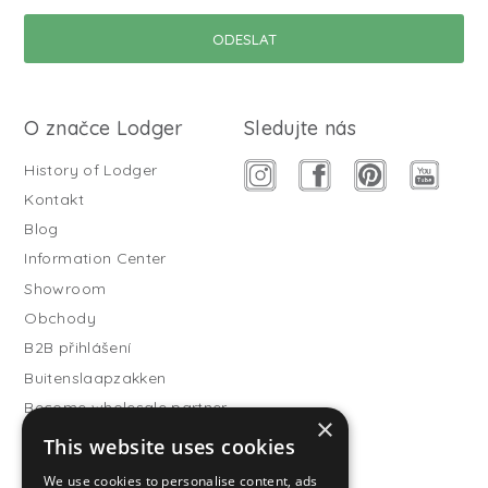
O značce Lodger
Sledujte nás
History of Lodger
Kontakt
Blog
Information Center
Showroom
Obchody
B2B přihlášení
Buitenslaapzakken
Become wholesale partner
×
This website uses cookies
Customer service
FAQ
We use cookies to personalise content, ads