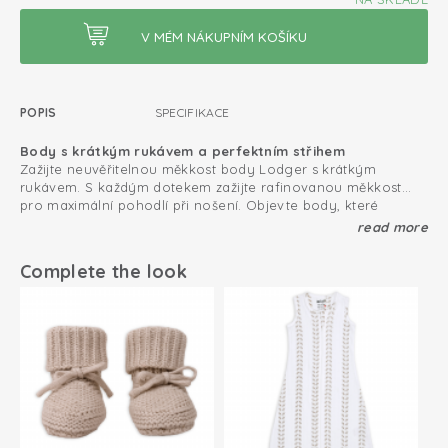
POPIS
SPECIFIKACE
Body s krátkým rukávem a perfektním střihem
Zažijte neuvěřitelnou měkkost body Lodger s krátkým
rukávem. S každým dotekem zažijte rafinovanou měkkost
pro maximální pohodlí při nošení. Objevte body, které
zůstane pružné, měkké a krásné i
Dodatečné záhyby ve spodní části pro dostatečný prostor
po každém vyprání
díky
read more
naší
pro plenku
prémiové látce
v té nejvyšší kvalitě.
Complete the look
Certifikát Oeko-Tex: bez škodlivých látek
Body s krátkým rukávem nabízí více prostoru
Body s krátkým rukávem lze díky praktickému zavinování a
Zavinovací design; snadné oblékání a svlékání
patentkám snadno obléknout. S extra prostorem na zadečku,
aby body nikde neškrtilo a mělo více místa na (plnou)
100% organická bavlna, prodyšná a měkká
plenku.