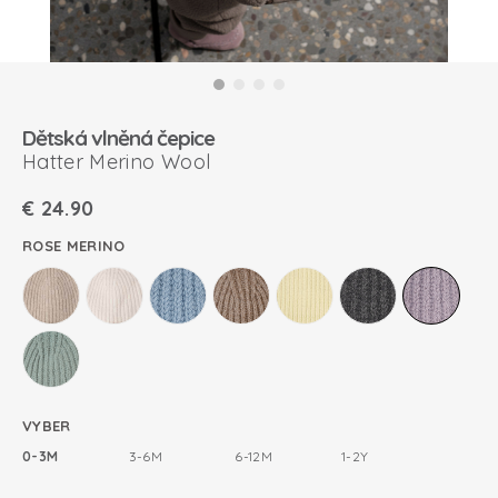
Dětská vlněná čepice
Hatter Merino Wool
€
24.90
ROSE MERINO
VYBER
0-3M
3-6M
6-12M
1-2Y