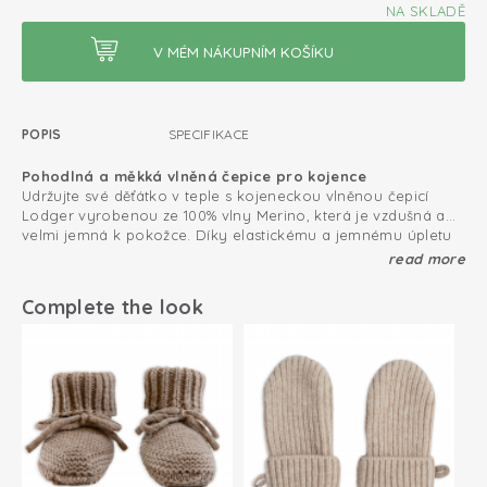
NA SKLADĚ
POPIS
SPECIFIKACE
Pohodlná a měkká vlněná čepice pro kojence
Udržujte své děťátko v teple s kojeneckou vlněnou čepicí
Lodger vyrobenou ze 100% vlny Merino, která je vzdušná a
velmi jemná k pokožce. Díky elastickému a jemnému úpletu
čepice na hlavičce dítěte dobře sedí a módní žebrování
hřejivé a pohodlné
read more
designově doplní každý outfit. Kromě toho je merino vlna
100% vlna Merino
samočistící, a proto ji nemusíte tak často prát.
Complete the look
Antibakteriální, ideální pro děti s ekzémy
Pro dokonalý komplet zkombinujete kojeneckou vlněnou
čepici s vlněnými palčáky a bačkůrkami z merino vlny.
Samočistící schopnost