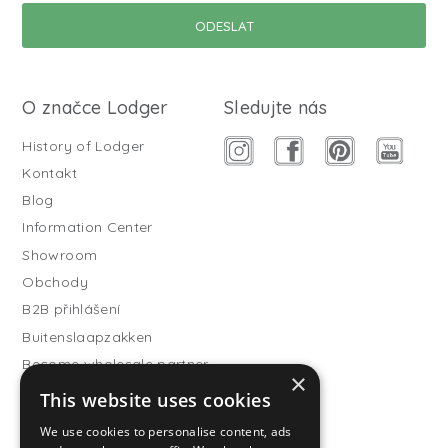
O značce Lodger
Sledujte nás
History of Lodger
Kontakt
Blog
Information Center
Showroom
Obchody
B2B přihlášení
Buitenslaapzakken
Become wholesale partner
×
This website uses cookies
Customer service
FAQ
We use cookies to personalise content, ads