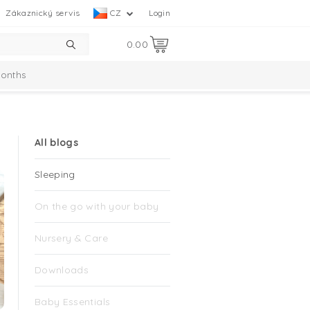
Zákaznický servis
CZ
Login
0.00
Months
All blogs
Sleeping
On the go with your baby
Nursery & Care
Downloads
Baby Essentials