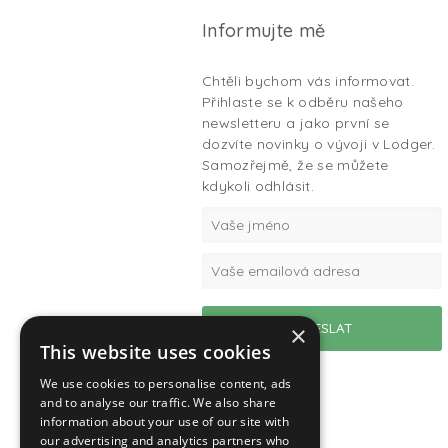
Informujte mě
Chtěli bychom vás informovat.
Přihlaste se k odběru našeho
newsletteru a jako první se
dozvíte novinky o vývoji v Lodger.
Samozřejmě, že se můžete
kdykoli odhlásit.
×
This website uses cookies
We use cookies to personalise content, ads
and to analyse our traffic. We also share
information about your use of our site with
our advertising and analytics partners who