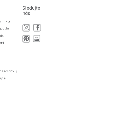
Sledujte
nás
minka
pytle
tel
ení
tosedačky
ytel