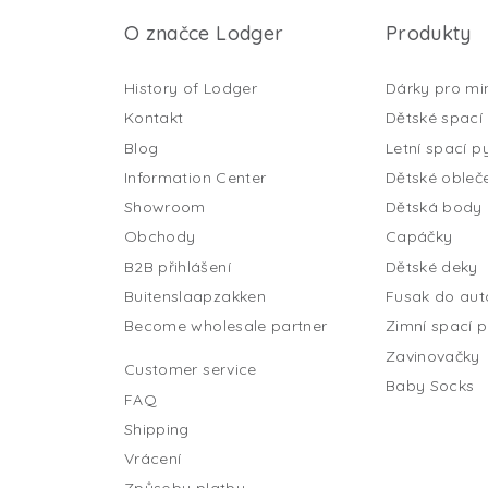
O značce Lodger
Produkty
History of Lodger
Dárky pro mi
Kontakt
Dětské spací 
Blog
Letní spací py
Information Center
Dětské obleč
Showroom
Dětská body
Obchody
Capáčky
B2B přihlášení
Dětské deky
Buitenslaapzakken
Fusak do au
Become wholesale partner
Zimní spací p
Zavinovačky
Customer service
Baby Socks
FAQ
Shipping
Vrácení