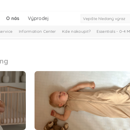
O nás
Výprodej
ervice
Information Center
Kde nakoupit?
Essentials - 0-4 
ing