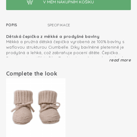
POPIS
SPECIFIKACE
Dětská čepička z měkké a prodyšné bavlny
Měkká a pružná dětská čepička vyrobená ze 100% bavlny s
waflovou strukturou Ciumbelle. Díky bavlněné pletenině je
prodyšná a lehká, což zabraňuje pocení dítěte. Čepička
Beanie má certifikát Öko-Tex, který zaručuje nulový obsah
read more
Perfektní bavlněná čepička pro novorozence
škodlivin. Lem čepičky lze ohnout a nosit ji tak dvěma
Čepičku můžete použít ihned po narození miminka. Delší střih
způsoby.
čepičky zajišťuje, že miminku bude skvěle sedět a udrží jeho
Complete the look
hlavičku v teple. Díky bezešvému střihu poskytuje čepička
maximální komfort. Pružná bavlna zaručuje dlouho dobu
Zkombinujte bavlněnou čepičku s body Ciumbelle nebo
použití.
měkoučkými capáčky. Krásný dárek na baby shower!
Bavlněná pletenina; prodyšná a měkká
Bezešvý design