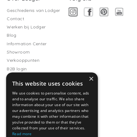
Geschiedenis van Lodger
Contact
Werken bij Lodger
Blog
Information Center
Showroom
Verkooppunten
B2B login
×
Buitenslaapzakken
This website uses cookies
Word verkooppartner
We use cookies to personalise content, ads
Klantenservice
and to analyse our traffic. We also share
information about your use of our site with
Veelgestelde vragen
our advertising and analytics partners who
Verzending
may combine it with other information that
you’ve provided to them or that they’ve
Retourneren
collected from your use of their services.
Betaalmethodes
Read more