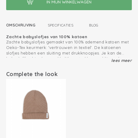
OMSCHRIJVING
SPECIFICATIES
BLOG
Zachte babyslofjes van 100% katoen
Zachte babyslofjes gemaakt van 100% ademend katoen met
Oeko-Tex keurmerk: 'vertrouwen in textiel'. De katoenen
slofjes hebben een sluiting met drukknoopjes. Je kan de
babysloffen hierdoor makkelijk aantrekken en blijven de
lees meer
Mix & match met onze
Ciumbelle collectie
.
sloffen goed zitten. Voor het kruipen en het staan heeft de
grootste maat babyslofjes (6-12 maanden) anti-slip zooltjes.
Zo houd jij je katoen producten zo lang mogelijk mooi
Complete the look
Oeko-Tex gecertificeerd: vrij van schadelijke stoffen
Blijven goed zitten door 2 drukknoopjes
Elastiek in de hiel
Maat 6-12 maanden heeft anti-slip zolen