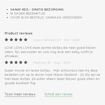
VANAF €50,- GRATIS BEZORGING
14 DAGEN BEDENKTIJD
VOOR 16:00 BESTELD, VANDAAG VERZONDEN
Product reviews
Laura Gilhuijs | 23 - Oct - 2024
LOVE LOVE LOVE deze zachte slofjes die heel goed blijven
zitten, fijn aanvoelen en ook nog leuk een baby outfit je
afmaken.
Pauline | 18 - Aug - 2023
Super mooie en leuke slofjes... Mijn schoonzus laat mij deze
bestellen om op te sturen naar Nieuw-Zeeland... Zo blij zijn ze
met deze slofjes. Ze willen alleen deze! Blijven goed zitten en
goede kwaliteit! Top
Toon meer reviews
Schrijf een review