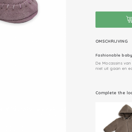
OMSCHRIJVING
Fashionable baby
De Mocassins van 
niet uit gaan en e
klittenbandsluitin
blijven zitten. D
leer en hebben ee
Cadeautip!
van leer zijn gete
Makkelijk op te lo
Complete the lo
deze babyslofjes 
bijvoorbeeld de e
de slofjes.