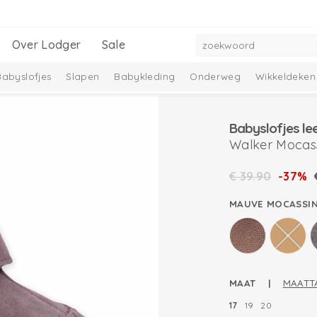
Over Lodger
Sale
Babyslofjes
Slapen
Babykleding
Onderweg
Wikkeldeken
mbelle Collectie
Melange Collectie
Babyslofjes le
Walker Mocas
€
39.90
-37%
MAUVE MOCASSI
MAAT |
MAATT
17
19
20