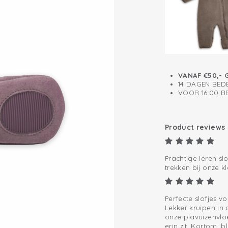
VANAF €50,- 
14 DAGEN BED
VOOR 16:00 
Product reviews
Prachtige leren slo
trekken bij onze k
Perfecte slofjes v
Lekker kruipen in 
onze plavuizenvlo
erin zit. Kortom; b