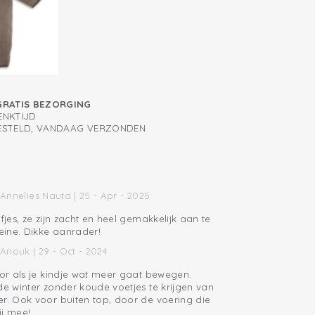
GRATIS BEZORGING
ENKTIJD
BESTELD, VANDAAG VERZONDEN
Annelies Nauta | 25 - Apr - 2025
fjes, ze zijn zacht en heel gemakkelijk aan te
leine. Dikke aanrader!
Anouk | 29 - Oct - 2024
oor als je kindje wat meer gaat bewegen.
de winter zonder koude voetjes te krijgen van
er. Ook voor buiten top, door de voering die
lij mee!