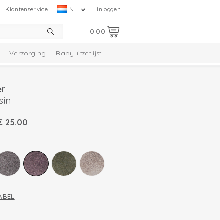
Klantenservice
NL
Inloggen
0.00
Verzorging
Babyuitzetlijst
er
sin
€
25.00
N
ABEL