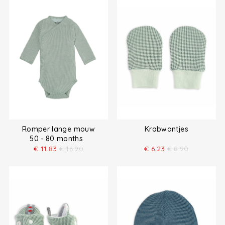
Romper lange mouw
Krabwantjes
50 - 80 months
€
11.83
€
16.90
€
6.23
€
8.90