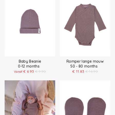
Baby Beanie
Romper lange mouw
0-12 months
50 - 80 months
€
6.93
€
9.90
€
11.83
€
16.90
Vanaf