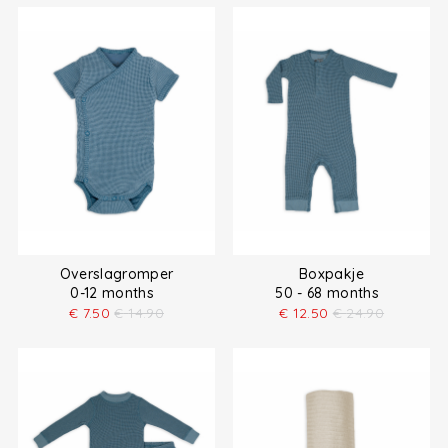
Overslagromper
Boxpakje
0-12 months
50 - 68 months
€
7.50
€
14.90
€
12.50
€
24.90