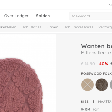
Kl
Over Lodger
Solden
kkeldeken
Babyslofjes
Slapen
Baby accessoires
Verzorg
Wanten b
Mittens fleece
€
14.90
-40%
ROSEWOOD FOLK
KIES |
MAATTA
0-12M
1-2Y