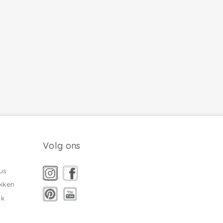
Volg ons
us
kken
ak