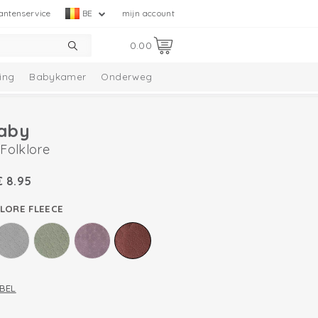
antenservice
BE
mijn account
0.00
ing
Babykamer
Onderweg
aby
 Folklore
€
8.95
LORE FLEECE
BEL