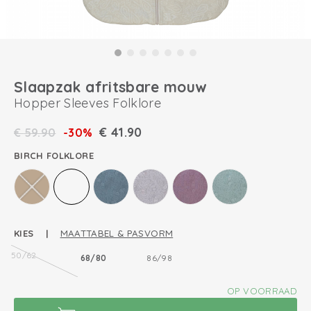
Slaapzak afritsbare mouw
Hopper Sleeves Folklore
€
41.90
€
59.90
-30%
BIRCH FOLKLORE
KIES |
MAATTABEL & PASVORM
50/62
68/80
86/98
OP VOORRAAD