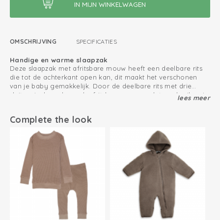
OMSCHRIJVING
SPECIFICATIES
Handige en warme slaapzak
Deze slaapzak met afritsbare mouw heeft een deelbare rits
die tot de achterkant open kan, dit maakt het verschonen
van je baby gemakkelijk. Door de deelbare rits met drie
sluiters is deze slaapzak afritsbare mouw ook te gebruiken in
lees meer
Slaapzak met Oeko-Tex keurmerk
de Autostoel en Maxi cosi. Ideaal om je slapende kind direct
Deze comfortabele slaapzak is gemaakt van katoen en heeft
vanuit de autostoel in bed te leggen.
het Oeko-Tex keurmerk. De slaapzak heeft afritsbare
Complete the look
mouwen en een TOG waarde van 2,4, waardoor hij in ieder
seizoen te gebruiken is. De kleinste maat 50/62 heeft
Voor een heerlijk nachtrust kan je slaapzak combineren met
krabwantjes die ervoor zorgen dat je baby zichzelf niet open
een romper met korte of lange mouwen.
krabt. Deze slaapzak is voor baby’s vanaf geboorte tot en
met 3 jaar te gebruiken.
2.4 TOG
Deelbare rits met 3 sluiters voor gebruik in autostoel
Sluit goed aan op de nek en armen
Maat 50/62 heeft krabwantjes die voorkomen dat je baby