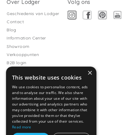
Over Lodger
Volg ons
Geschiedenis van Lodger
Contact
Blog
Information Center
Showroom
Verkooppunten
B2B login
×
Buitenslaapzakken
This website uses cookies
Word verkooppartner
We use cookies to personalise content, ads
Klantenservice
and to analyse our traffic. We also share
information about your use of our site with
Veelgestelde vragen
our advertising and analytics partners who
Verzenden & Bezorgen
may combine it with other information that
you’ve provided to them or that they’ve
Retourneren
collected from your use of their services.
Betaalmethodes
Read more
Algemene voorwaarden