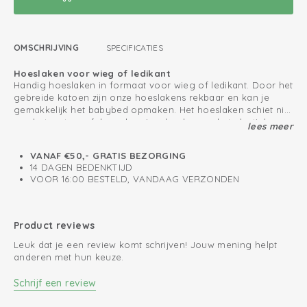
OMSCHRIJVING
SPECIFICATIES
Hoeslaken voor wieg of ledikant
Handig hoeslaken in formaat voor wieg of ledikant. Door het
gebreide katoen zijn onze hoeslakens rekbaar en kan je
gemakkelijk het babybed opmaken. Het hoeslaken schiet niet
van het matras af door de ruime hoeken en het elastiek
lees meer
Universeel babyhoeslaken van katoen
rondom. Mix & match de Slumber Empire hoeslakens met
Onze babyhoeslakens zijn universeel te gebruiken. Het
dekens, slaapzakken en aankleedkussenhoezen uit onze
wiegformaat past niet alleen in de wieg maar ook in een
VANAF €50,- GRATIS BEZORGING
collectie.
mozesmandje, reiswieg of als hoes om het aankleedkussen.
14 DAGEN BEDENKTIJD
Het ledikanthoeslaken past zowel om matrassen van 60x120
VOOR 16:00 BESTELD, VANDAAG VERZONDEN
cm als 70x140 cm. Vanwege de open gebreide structuur van
Gebreid katoen; ademend en zacht
het katoen, zijn deze hoeslakens luchtig, ademend en
Goede pasvorm door elastiek rondom
absorberend. Ideaal voor het voorjaar en in de zomer. Zelfs
Product reviews
na herhaaldelijk wassen, blijft de kwaliteit van onze
hoeslakens mooi en zacht.
Leuk dat je een review komt schrijven! Jouw mening helpt
anderen met hun keuze.
Schrijf een review