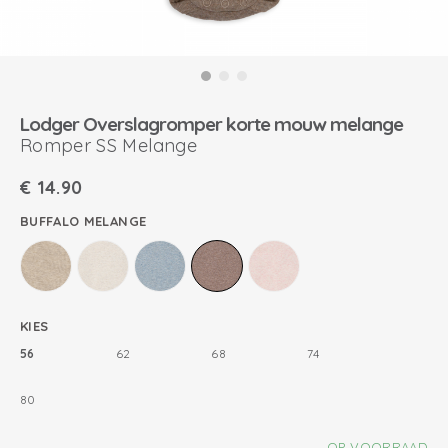
Lodger Overslagromper korte mouw melange
Romper SS Melange
€
14.90
BUFFALO MELANGE
KIES
56
62
68
74
80
OP VOORRAAD