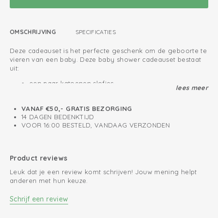
OMSCHRIJVING
SPECIFICATIES
Deze cadeauset is het perfecte geschenk om de geboorte te
vieren van een baby. Deze baby shower cadeauset bestaat
uit:
een paar katoenen slofjes
lees meer
een hydrofiele doek 70x70 cm
een teddy knuffeldoekje
VANAF €50,- GRATIS BEZORGING
De producten worden leuk ingepakt met speciaal papier en
14 DAGEN BEDENKTIJD
in een luxe doosje verzonden. Daarnaast is het mogelijk om
VOOR 16:00 BESTELD, VANDAAG VERZONDEN
een persoonlijk bericht bij het kraamcadeau achter te laten.
Dit maakt het nog leuker om te geven! Uiteraard bezorgen
wij het kraamcadeau pakket op het gewenste adres.
Ingepakt in speciale cadeauverpakking
Product reviews
Wij bezorgen op het gewenste adres
Leuk dat je een review komt schrijven! Jouw mening helpt
Luxe en origineel kraamcadeau pakket
anderen met hun keuze.
Schrijf een review