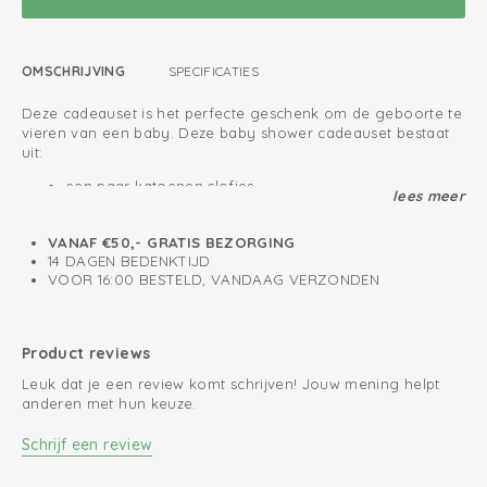
OMSCHRIJVING
SPECIFICATIES
Deze cadeauset is het perfecte geschenk om de geboorte te
vieren van een baby. Deze baby shower cadeauset bestaat
uit:
een paar katoenen slofjes
lees meer
een hydrofiele doek 70x70 cm
een teddy knuffeldoekje
VANAF €50,- GRATIS BEZORGING
De producten worden leuk ingepakt met speciaal papier en
14 DAGEN BEDENKTIJD
in een luxe doosje verzonden. Daarnaast is het mogelijk om
VOOR 16:00 BESTELD, VANDAAG VERZONDEN
een persoonlijk bericht bij het kraamcadeau achter te laten.
Dit maakt het nog leuker om te geven! Uiteraard bezorgen
wij het kraamcadeau pakket op het gewenste adres.
Ingepakt in speciale cadeauverpakking
Product reviews
Wij bezorgen op het gewenste adres
Leuk dat je een review komt schrijven! Jouw mening helpt
Luxe en origineel kraamcadeau pakket
anderen met hun keuze.
Schrijf een review