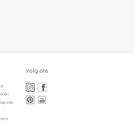
Volg ons
us
kken
laapzak
pers