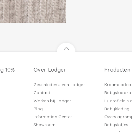
ng 10%
Over Lodger
Producten
Geschiedenis van Lodger
Kraamcadea
Contact
Babyslaapza
Werken bij Lodger
Hydrofiele s
Blog
Babykleding
Information Center
Overslagrom
Showroom
Babyslofjes