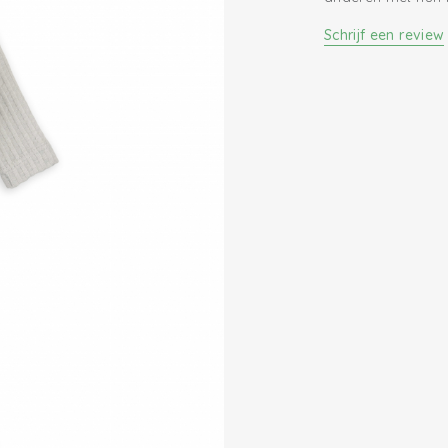
0.3 TOG
Schrijf een review
Oeko-Tex gecerti
Gebreid katoen
Handige drukkn