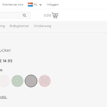
Klantenservice
NL
Inloggen
0.00
ing
Babykamer
Onderweg
ucker
€
14.95
ER
ABEL