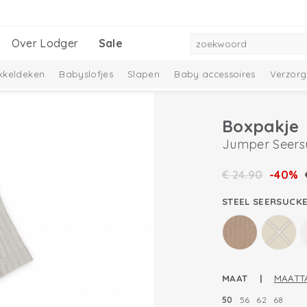
Over Lodger
Sale
kkeldeken
Babyslofjes
Slapen
Baby accessoires
Verzorg
Boxpakje
Jumper Seers
€
24.90
-40%
STEEL SEERSUCK
MAAT |
MAATT
50
56
62
68