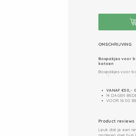
OMSCHRIJVING
Boxpakjes voor b
katoen
Boxpakjes voor ba
comfort en gemak
seersucker katoen
die goed aansluit
VANAF €50,- 
drukknoopjes voor
Boxpakje: Bewegi
14 DAGEN BED
luier.
VOOR 16:00 
Wij vinden het bel
comfortabel kan 
kruippakjes éénde
kan kruipen en be
Product reviews
Let op: alleen maa
gemak voor jouw kl
Leuk dat je een r
Zo houd jij je ka
anderen met hun 