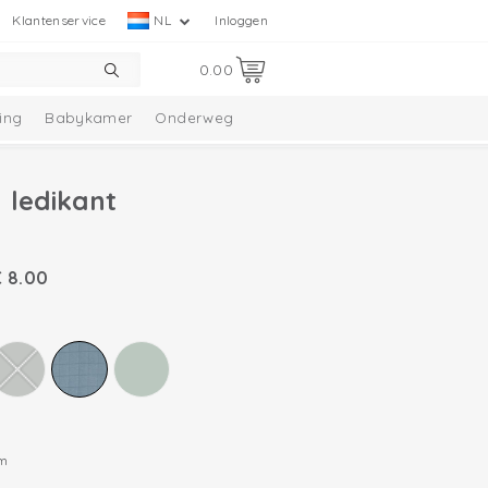
Klantenservice
NL
Inloggen
0.00
ing
Babykamer
Onderweg
 ledikant
€
8.00
cm