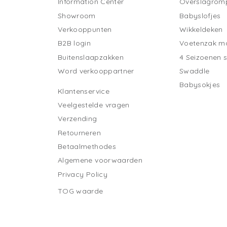
Information Center
Overslagrom
Showroom
Babyslofjes
Verkooppunten
Wikkeldeken
B2B login
Voetenzak ma
Buitenslaapzakken
4 Seizoenen 
Word verkooppartner
Swaddle
Babysokjes
Klantenservice
Veelgestelde vragen
Verzending
Retourneren
Betaalmethodes
Algemene voorwaarden
Privacy Policy
TOG waarde