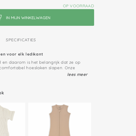
OP VOORRAAD
SPECIFICATIES
n voor elk ledikant
l en daarom is het belangrijk dat ze op
omfortabel hoeslaken slapen. Onze
et ledikant bevatten het Oeko-Tex
lees meer
en in textiel' en zijn gemaakt van gebreid
atoen zorgt er voor dat het hoeslaken
ficeerd: vrij van schadelijke stoffen
flexibel is. Onze hoeslakens passen daarom
ok
; ademend en zacht
ledikant- en wiegmatras.
 door elastiek rondom