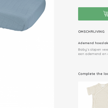
OMSCHRIJVING
Ademend hoeslake
Baby's slapen vee
een ademend en c
hoeslakens voor h
keurmerk 'vertrouw
katoen. Gebreid k
Oeko-Tex gecerti
super luchtig en 
Complete the lo
Gebreid katoen
om elk standaard 
Goede pasvorm