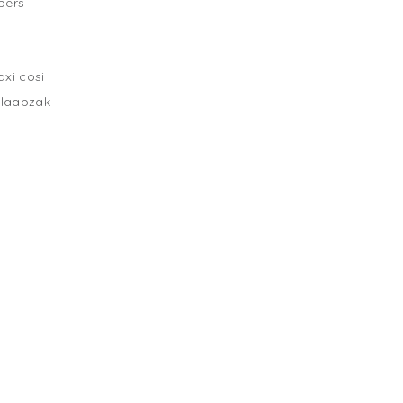
pers
xi cosi
slaapzak