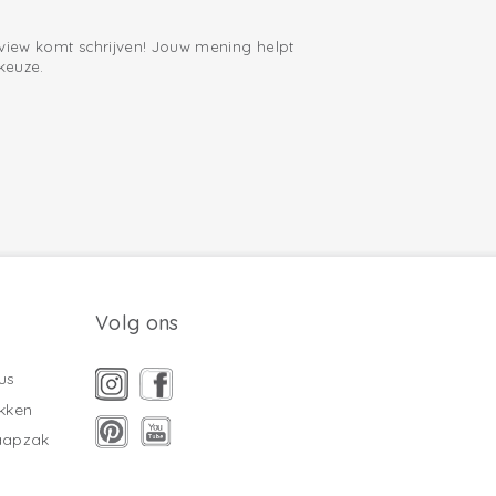
eview komt schrijven! Jouw mening helpt
keuze.
Volg ons
us
kken
laapzak