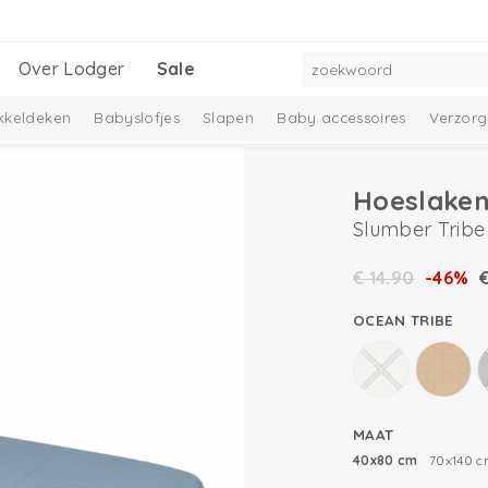
Over Lodger
Sale
kkeldeken
Babyslofjes
Slapen
Baby accessoires
Verzorg
Hoeslaken
Slumber Tribe
€
14.90
-46%
OCEAN TRIBE
MAAT
40x80 cm
70x140 