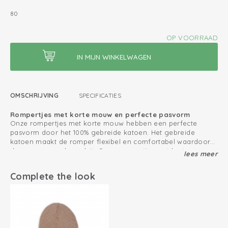
80
OP VOORRAAD
OMSCHRIJVING
SPECIFICATIES
Rompertjes met korte mouw en perfecte pasvorm
Onze rompertjes met korte mouw hebben een perfecte
pasvorm door het 100% gebreide katoen. Het gebreide
katoen maakt de romper flexibel en comfortabel waardoor
de romper goed aansluit. Onze rompertjes met korte mouw
lees meer
Leuk om te combineren met de Tribe collectie.
dragen het Oeko-Tex label 'vertrouwen in textiel'. Het
aankleden van baby's wordt nog makkelijker door de
Oeko-Tex gecertificeerd: vrij van schadelijke stoffen
Complete the look
handige overslag met drukknoopjes. Het comfortabele aan
onze rompertjes met korte mouw is dat er genoeg ruimte is
Gemakkelijk aan- en uittrekken door overslag
voor de luier, zodat het rompertje niet knelt bij de benen.