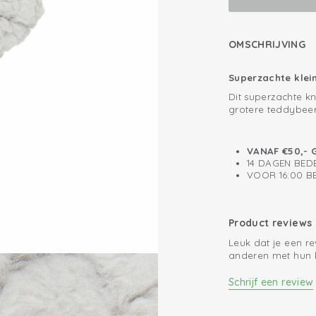
OMSCHRIJVING
Superzachte klei
Dit superzachte kn
grotere teddybeer
stof waardoor jou
kan liggen. Fuzzy
Baby's eerste knu
VANAF €50,- 
14 DAGEN BED
De knuffel kan je
VOOR 16:00 
speenkoord, aan d
het knuffeltje niet
beer ideaal als ba
kraamcadeau te ge
Hoge kwaliteit
Product reviews
kleuren die perfec
Leuk dat je een r
Fuzzy heeft ook ee
anderen met hun 
Schrijf een review