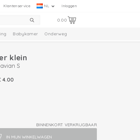
Klantenservice
NL
Inloggen
0.00
ing
Babykamer
Onderweg
er klein
avian S
€
4.00
BINNENKORT VERKRIJGBAAR