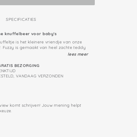
SPECIFICATIES
ne knuffelbeer voor baby's
uffeltje is het kleinere vriendje van onze
. Fuzzy is gemaakt van heel zachte teddy
w baby heerlijk tegen de knuffelbeer aan
lees meer
 houdt van knuffelen en baby's ook!
ffeltje
GRATIS BEZORGING
ENKTIJD
 met de handige lus bevestigen aan een
BESTELD, VANDAAG VERZONDEN
e Maxi Cosi of kinderwagen. Zo raak je
 kwijt. Door het kleine formaat is de pluche
by's eerste knuffeltje. Ook leuk om als
ven! De knuffel is verkrijgbaar in mooie
t matchen bij de rest van onze collectie.
eview komt schrijven! Jouw mening helpt
n groter vriendje!
keuze.