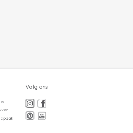
Volg ons
us
kken
laapzak