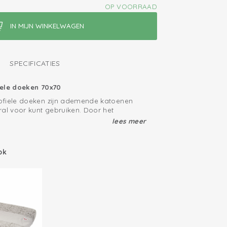
OP VOORRAAD
SPECIFICATIES
iele doeken 70x70
ofiele doeken zijn ademende katoenen
ral voor kunt gebruiken. Door het
 de stof stretchy, luchtig en adsorberend.
lees meer
achtere hydrofiele doeken tegen dan die
hydrofiele doeken bevatten het keurmerk
l te gebruiken
tiel' van Oeko-Tex. Gebruik kleine
ok
 als spuugdoek, speendoekje of
e hydrofiele doeken 3-pack komen in een
kking en zijn daarom heel leuk om als
geven.