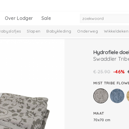
Over Lodger
Sale
Babyslofjes
Slapen
Babykleding
Onderweg
Wikkeldeken
mbelle Collectie
Melange Collectie
Hydrofiele do
Swaddler Trib
€
25.90
-46%
MIST TRIBE FLOW
MAAT
70x70 cm