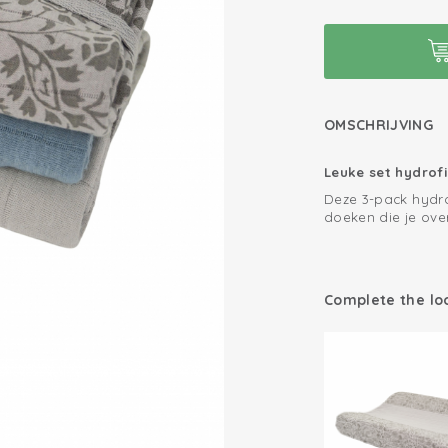
OMSCHRIJVING
Leuke set hydrof
Deze 3-pack hydr
doeken die je ove
gebreide katoen is
Je komt nergens z
van Lodger. Onze 
Multifunctionee
'vertrouwen in tex
Complete the lo
hydrofiele doeken
bescherming. Dez
leuke cadeauverpa
kraamcadeau te 