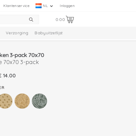
Klantenservice
NL
Inloggen
0.00
Verzorging
Babyuitzetlijst
eken 3-pack 70x70
e 70x70 3-pack
€
14.00
ER